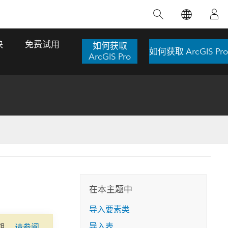
精选产品
专题培训
精选故事
推荐书籍
致力于创新
块
免费试用
如何获取
如何获取 ArcGIS Pro
人工智能
ArcGIS Pro
位置智能
数字化转换
数字孪生体
了解 ArcGIS Pro
空间数据科学：提升分析能力
当地图成为关键时刻的救命稻草
位置的力量
ArcGIS Pro 是 Esri 出品的全球领先的 GIS 桌
在这门导师授课式课程中，我们将探索如何
在巴西 2024 年遭遇历史性大洪水期间，专门
作者：Jack Dangermond
面应用程序，适用于制图、分析和数据管
运用空间统计技术来发现数据中的规律与关
从事 GIS 技术的 Codex 公司在 30 天内打造
这本书带领读者踏上一
理。 了解这项技术的实际效果，亲身体验交
联，并产出能解决复杂问题的深刻见解。
了 17 个应急洪水应用程序，为关键的救援行
旅程，深入探索现代地
互式地图，探索产品功能，或者直接开始免
动提供了有力支持。
在本主题中
探索课程
其应对全球重大挑战的
费试用。
阅读故事
导入要素类
转至书籍详情
探索 ArcGIS Pro
导入表
期。
请参阅