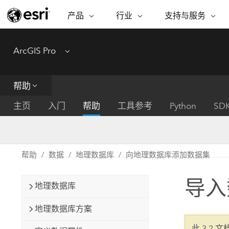
产品
行业
支持与服务
ARCGIS
行业
支持与服务
功能
ArcGIS Pro
Menu
ArcGIS 概览
建筑、工程和建
专业服务
非营利机构
制图
Esri 企业级地理空间平台
造
从空
技术支持
公共安全
帮助
ArcGIS Online
商业
分析
培训
自然科学
完整的 SaaS 制图平台
将位
主页
入门
帮助
工具参考
Python
SD
保护
州和地方政府
ArcGIS Pro
数据
教育
世界领先的 GIS 软件
集成
可持续发展
能源公用事业
帮助
数据
地理数据库
向地理数据库添加数据集
ArcGIS Enterprise
电信
用于 GIS 和制图的基础系统
所
设施点管理
导入
交通运输
地理数据库
开发者技术
卫生与公共服务
水
构建制图和空间分析应用程序
地理数据库方案
国家政府
此 3.2 