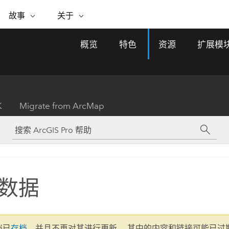
专题倡议
故事
关于
ESRI 故事
关于 ESRI
自助服务
购买 ARCGIS
联系我们
关于 GIS
概览
特色
资源
扩展模
WhereNext Magazine
关于 Esri
地理空间卓越之旅
ArcUser
用户类型
联系支持部门
什么是 GIS？
间上查看和了解数据
高管级新闻和见解
面向 ArcGIS 用户的实用技术
基于角色的 ArcGIS 访问权限
Esri 计划和倡议
Esri 社区
地理方法
资源
Esri 博客
Esri Store
活动
ArcGIS 博客
置引入分析
现实世界的全球 GIS 创新
ArcNews
Esri 的 ArcGIS 产品
K
Migrate from ArcMap
行业新闻和 ArcGIS 更新
合作伙伴
文档
管理
Esri 和 The Science of Where 播
如何购买
、编辑和共享空间数据
客
ArcWatch
Esri 产品、合作伙伴产品和开发
招贤纳士
My Esri
基础设施管理
商业和技术领导者之声
地理空间新闻、观点和趋势
人员订阅
使用 GIS 创建现代化、有弹性且可持续发展
媒体与分析师关系
的未来。 规划和运营的地理方法有助于领导
有功能
者了解基础设施工程与周围环境的关系。
数据
所有故事
探索基础设施管理
联系我们
文档已
存档
，并且不再对其进行更新。 其中的内容和链接可能已过