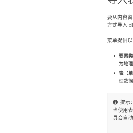
要从
内容
窗
方式导入 d
菜单提供以
要素类
为地理
表（单
理数据
提示
当使用
表
具会自动