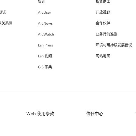
培训
招贤纳士
测试
ArcUser
开放视野
专家关系网
ArcNews
合作伙伴
ArcWatch
业务行为准则
Esri Press
环境与可持续发展倡议
Esri 视频
网站地图
GIS 字典
Web 使用条款
信任中心