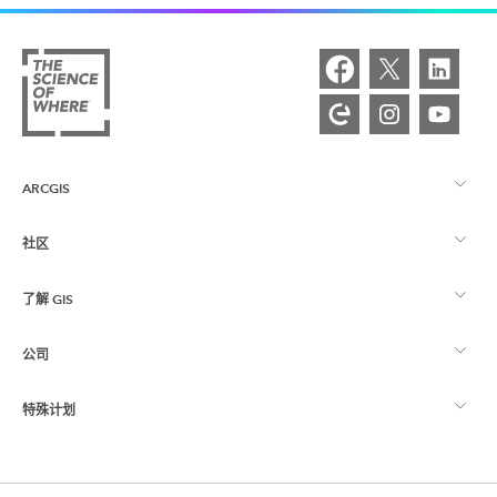
ARCGIS
社区
ArcGIS 概览
了解 GIS
Esri 社区
制图
公司
什么是 GIS？
ArcGIS 博客
ArcGIS Pro
特殊计划
关于 Esri
位置智能
行业博客
ArcGIS Enterprise
ArcGIS for Personal Use
联系我们
培训
用户研究和测试
ArcGIS Online