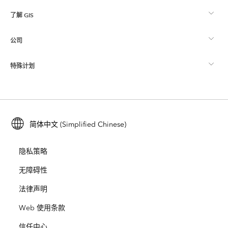
了解 GIS
Esri 社区
制图
公司
什么是 GIS？
ArcGIS 博客
ArcGIS Pro
特殊计划
关于 Esri
位置智能
行业博客
ArcGIS Enterprise
ArcGIS for Personal Use
联系我们
培训
用户研究和测试
ArcGIS Online
ArcGIS for Student Use
简体中文 (Simplified Chinese)
招贤纳士
ArcUser
Esri 年轻专家关系网
开发者技术
保护
隐私策略
开放视野
ArcNews
活动
ArcGIS Location Platform
无障碍性
灾难响应
合作伙伴
ArcWatch
法律声明
Esri Store
教育
Web 使用条款
业务行为准则
Esri Press
ArcGIS Architecture Center
信任中心