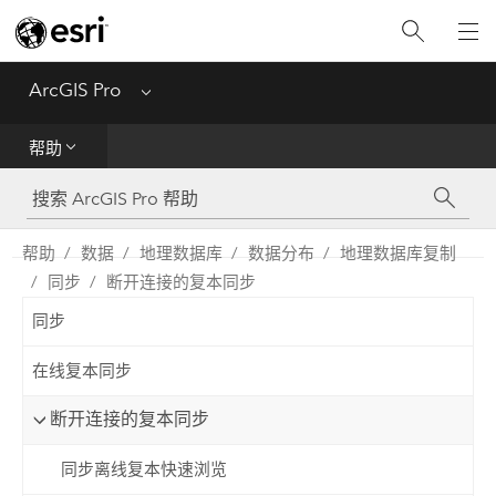
入门
ArcGIS Pro
Menu
帮助
帮助
工具参考
Python
帮助
数据
地理数据库
数据分布
地理数据库复制
同步
断开连接的复本同步
SDK
同步
Migrate from ArcMap
在线复本同步
断开连接的复本同步
同步离线复本快速浏览