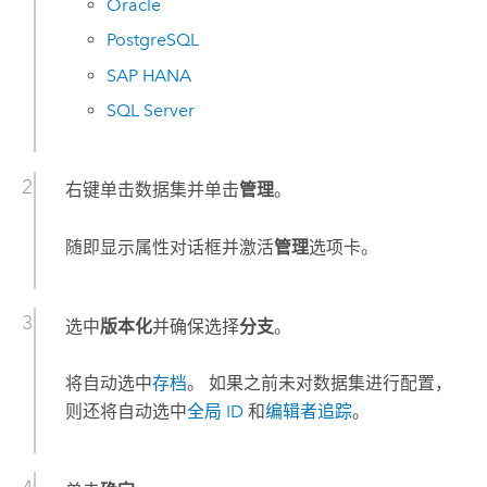
Oracle
PostgreSQL
SAP HANA
SQL Server
右键单击数据集并单击
管理
。
随即显示属性对话框并激活
管理
选项卡。
选中
版本化
并确保选择
分支
。
将自动选中
存档
。 如果之前未对数据集进行配置，
则还将自动选中
全局 ID
和
编辑者追踪
。