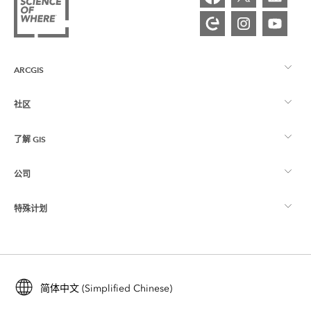
ARCGIS
社区
ArcGIS 概览
了解 GIS
Esri 社区
制图
公司
什么是 GIS？
ArcGIS 博客
ArcGIS Pro
特殊计划
关于 Esri
位置智能
行业博客
ArcGIS Enterprise
ArcGIS for Personal Use
联系我们
培训
用户研究和测试
ArcGIS Online
ArcGIS for Student Use
简体中文 (Simplified Chinese)
招贤纳士
ArcUser
Esri 年轻专家关系网
开发者技术