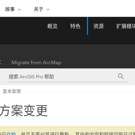
专题倡议
故事
关于
ESRI 故事
关于 ESRI
自助服务
购买 ARCGIS
联系我们
关于 GIS
概览
特色
资源
扩展模
WhereNext Magazine
关于 Esri
地理空间卓越之旅
ArcUser
用户类型
联系支持部门
什么是 GIS？
间上查看和了解数据
高管级新闻和见解
面向 ArcGIS 用户的实用技术
基于角色的 ArcGIS 访问权限
Esri 计划和倡议
Esri 社区
地理方法
资源
Esri 博客
Esri Store
活动
ArcGIS 博客
置引入分析
现实世界的全球 GIS 创新
ArcNews
Esri 的 ArcGIS 产品
K
Migrate from ArcMap
行业新闻和 ArcGIS 更新
合作伙伴
文档
管理
Esri 和 The Science of Where 播
如何购买
、编辑和共享空间数据
客
ArcWatch
Esri 产品、合作伙伴产品和开发
招贤纳士
My Esri
基础设施管理
商业和技术领导者之声
地理空间新闻、观点和趋势
人员订阅
复本管理
使用 GIS 创建现代化、有弹性且可持续发展
媒体与分析师关系
的未来。 规划和运营的地理方法有助于领导
有功能
者了解基础设施工程与周围环境的关系。
方案变更
所有故事
探索基础设施管理
联系我们
文档已
存档
，并且不再对其进行更新。 其中的内容和链接可能已过