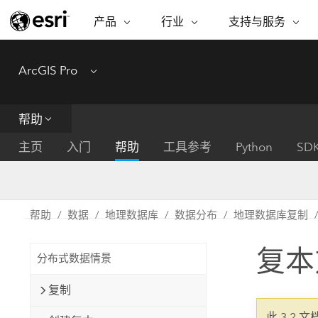
产品
行业
支持与服务
ARCGIS
行业
支持与服务
功能
ArcGIS Pro
Menu
ArcGIS 概览
建筑、工程和建
专业服务
非营利机构
制图
Esri 企业级地理空间平台
造
从空
技术支持
公共安全
帮助
ArcGIS Online
商业
分析
培训
自然科学
完整的 SaaS 制图平台
将位
主页
入门
帮助
工具参考
Python
SD
保护
州和地方政府
ArcGIS Pro
数据
教育
世界领先的 GIS 软件
集成
可持续发展
能源公用事业
帮助
数据
地理数据库
数据分布
地理数据库复制
ArcGIS Enterprise
电信
用于 GIS 和制图的基础系统
所
设施点管理
复本
交通运输
分布式数据情景
开发者技术
卫生与公共服务
水
构建制图和空间分析应用程序
复制
国家政府
此 3.2 