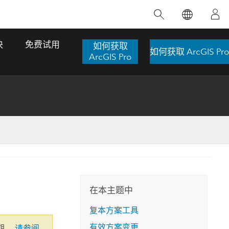
精选产品
专题培训
精选故事
推荐书籍
致力于创新
块
免费试用
如何获取
如何获取 ArcGIS Pro
人工智能
ArcGIS Pro
位置智能
数字化转换
数字孪生体
了解 ArcGIS Pro
空间数据科学：提升分析能力
当地图成为关键时刻的救命稻草
位置的力量
ArcGIS Pro 是 Esri 出品的全球领先的 GIS 桌
在这门导师授课式课程中，我们将探索如何
在巴西 2024 年遭遇历史性大洪水期间，专门
作者：Jack Dangermond
面应用程序，适用于制图、分析和数据管
运用空间统计技术来发现数据中的规律与关
从事 GIS 技术的 Codex 公司在 30 天内打造
这本书带领读者踏上一
理。 了解这项技术的实际效果，亲身体验交
联，并产出能解决复杂问题的深刻见解。
了 17 个应急洪水应用程序，为关键的救援行
旅程，深入探索现代地
互式地图，探索产品功能，或者直接开始免
动提供了有力支持。
在本主题中
探索课程
其应对全球重大挑战的
费试用。
阅读故事
复本方案工具
转至书籍详情
探索 ArcGIS Pro
有效方案变更
期。
请参阅