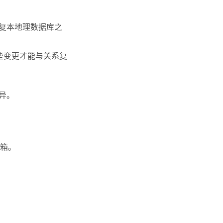
复本地理数据库之
些变更才能与关系复
异。
箱。