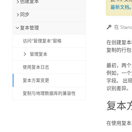
创建复本
自然资源
最新文档
所有产品
同步
所有行业
在 Sta
复本管理
访问“管理复本”窗格
在创建复本
复制的行包
管理复本
最初，两个
使用复本日志
例如，一个
复本方案变更
字段。 出
识别差异。
复制与地理数据库的兼容性
复本
在使用复本