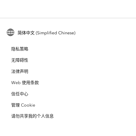
位置智能
行业博客
ArcGIS Enterprise
ArcGIS for Personal Use
联系我们
培训
用户研究和测试
ArcGIS Online
ArcGIS for Student Use
简体中文 (Simplified Chinese)
招贤纳士
ArcUser
Esri 年轻专家关系网
开发者技术
保护
隐私策略
开放视野
ArcNews
活动
ArcGIS Location Platform
无障碍性
灾难响应
合作伙伴
ArcWatch
法律声明
Esri Store
教育
Web 使用条款
业务行为准则
Esri Press
ArcGIS Architecture Center
信任中心
非营利机构
环境与可持续发展倡议
Esri 视频
管理 Cookie
请勿共享我的个人信息
种族平等
网站地图
GIS 字典