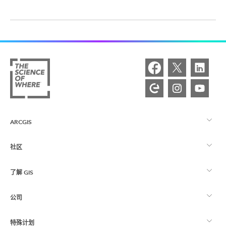
ARCGIS
社区
ArcGIS 概览
了解 GIS
Esri 社区
制图
公司
什么是 GIS？
ArcGIS 博客
ArcGIS Pro
特殊计划
关于 Esri