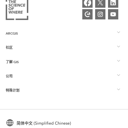
ARCGIS
社区
ArcGIS 概览
了解 GIS
Esri 社区
制图
公司
什么是 GIS？
ArcGIS 博客
ArcGIS Pro
特殊计划
关于 Esri
位置智能
行业博客
ArcGIS Enterprise
ArcGIS for Personal Use
联系我们
培训
用户研究和测试
ArcGIS Online
ArcGIS for Student Use
简体中文 (Simplified Chinese)
招贤纳士
ArcUser
Esri 年轻专家关系网