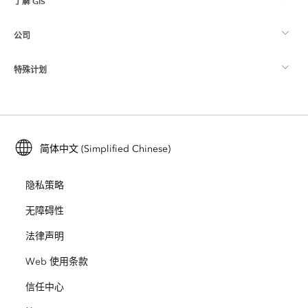
了解 GIS
Esri 社区
制图
公司
什么是 GIS？
ArcGIS 博客
ArcGIS Pro
特殊计划
关于 Esri
位置智能
行业博客
ArcGIS Enterprise
ArcGIS for Personal Use
联系我们
培训
用户研究和测试
ArcGIS Online
ArcGIS for Student Use
简体中文 (Simplified Chinese)
招贤纳士
ArcUser
Esri 年轻专家关系网
开发者技术
保护
隐私策略
开放视野
ArcNews
活动
ArcGIS Location Platform
无障碍性
灾难响应
合作伙伴
ArcWatch
法律声明
Esri Store
教育
Web 使用条款
业务行为准则
Esri Press
ArcGIS Architecture Center
信任中心
非营利机构
环境与可持续发展倡议
Esri 视频