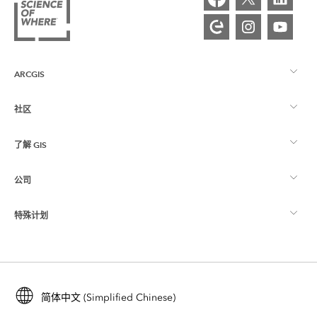
ARCGIS
社区
ArcGIS 概览
了解 GIS
Esri 社区
制图
公司
什么是 GIS？
ArcGIS 博客
ArcGIS Pro
特殊计划
关于 Esri
位置智能
行业博客
ArcGIS Enterprise
ArcGIS for Personal Use
联系我们
培训
用户研究和测试
ArcGIS Online
ArcGIS for Student Use
简体中文 (Simplified Chinese)
招贤纳士
ArcUser
Esri 年轻专家关系网
开发者技术