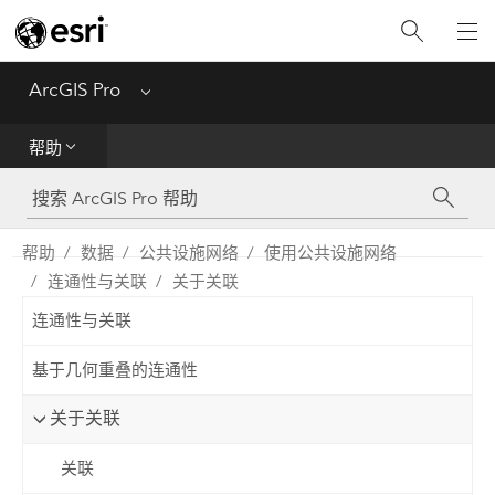
入门
ArcGIS Pro
Menu
帮助
帮助
工具参考
Python
帮助
数据
公共设施网络
使用公共设施网络
连通性与关联
关于关联
SDK
连通性与关联
Migrate from ArcMap
基于几何重叠的连通性
关于关联
关联