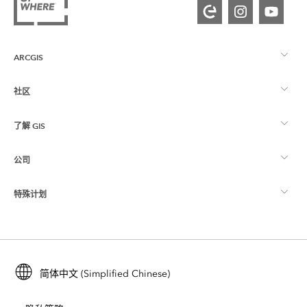
ARCGIS
社区
ArcGIS 概览
了解 GIS
Esri 社区
制图
公司
什么是 GIS？
ArcGIS 博客
ArcGIS Pro
特殊计划
关于 Esri
位置智能
行业博客
ArcGIS Enterprise
ArcGIS for Personal Use
联系我们
培训
用户研究和测试
ArcGIS Online
ArcGIS for Student Use
简体中文 (Simplified Chinese)
招贤纳士
ArcUser
Esri 年轻专家关系网
开发者技术