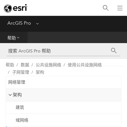
入门
ArcGIS Pro
Menu
帮助
帮助
工具参考
Python
帮助
数据
公共设施网络
使用公共设施网络
子网管理
架构
SDK
网络管理
Migrate from ArcMap
架构
建筑
域网络