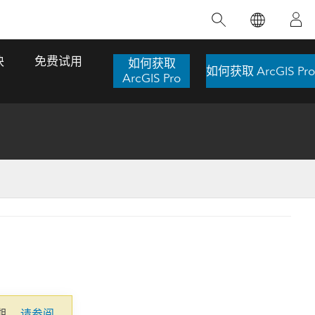
精选产品
专题培训
精选故事
推荐书籍
致力于创新
块
免费试用
如何获取
如何获取 ArcGIS Pro
人工智能
ArcGIS Pro
位置智能
数字化转换
数字孪生体
了解 ArcGIS Pro
空间数据科学：提升分析能力
当地图成为关键时刻的救命稻草
位置的力量
ArcGIS Pro 是 Esri 出品的全球领先的 GIS 桌
在这门导师授课式课程中，我们将探索如何
在巴西 2024 年遭遇历史性大洪水期间，专门
作者：Jack Dangermond
面应用程序，适用于制图、分析和数据管
运用空间统计技术来发现数据中的规律与关
从事 GIS 技术的 Codex 公司在 30 天内打造
这本书带领读者踏上一
理。 了解这项技术的实际效果，亲身体验交
联，并产出能解决复杂问题的深刻见解。
了 17 个应急洪水应用程序，为关键的救援行
旅程，深入探索现代地
互式地图，探索产品功能，或者直接开始免
动提供了有力支持。
探索课程
其应对全球重大挑战的
费试用。
阅读故事
转至书籍详情
探索 ArcGIS Pro
期。
请参阅