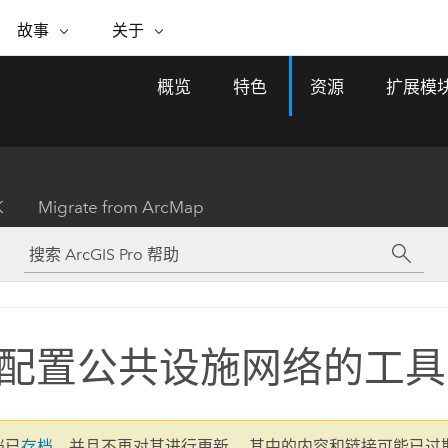
专题倡议
故事
关于
ESRI 故事
关于 ESRI
自助服务
购买 ARCGIS
联系我们
关于 GIS
概览
特色
资源
扩展模
WhereNext Magazine
关于 Esri
地理空间卓越之旅
ArcUser
用户类型
联系支持部门
什么是 GIS？
间上查看和了解数据
高管级新闻和见解
面向 ArcGIS 用户的实用技术
基于角色的 ArcGIS 访问权限
Esri 计划和倡议
Esri 社区
地理方法
资源
Esri 博客
Esri Store
活动
ArcGIS 博客
置引入分析
现实世界的全球 GIS 创新
ArcNews
Esri 的 ArcGIS 产品
K
Migrate from ArcMap
行业新闻和 ArcGIS 更新
合作伙伴
文档
管理
Esri 和 The Science of Where 播
如何购买
、编辑和共享空间数据
客
ArcWatch
Esri 产品、合作伙伴产品和开发
招贤纳士
My Esri
基础设施管理
商业和技术领导者之声
地理空间新闻、观点和趋势
人员订阅
使用 GIS 创建现代化、有弹性且可持续发展
媒体与分析师关系
的未来。 规划和运营的地理方法有助于领导
有功能
者了解基础设施工程与周围环境的关系。
配置公共设施网络的工具
所有故事
探索基础设施管理
联系我们
文档已
存档
，并且不再对其进行更新。 其中的内容和链接可能已过