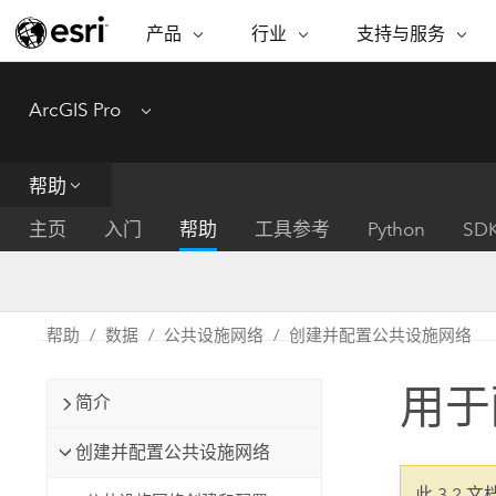
产品
行业
支持与服务
ARCGIS
行业
支持与服务
功能
ArcGIS Pro
Menu
ArcGIS 概览
建筑、工程和建
专业服务
非营利机构
制图
Esri 企业级地理空间平台
造
从空
技术支持
公共安全
帮助
ArcGIS Online
商业
分析
培训
自然科学
完整的 SaaS 制图平台
将位
主页
入门
帮助
工具参考
Python
SD
保护
州和地方政府
ArcGIS Pro
数据
教育
世界领先的 GIS 软件
集成
可持续发展
能源公用事业
帮助
数据
公共设施网络
创建并配置公共设施网络
ArcGIS Enterprise
电信
用于 GIS 和制图的基础系统
所
设施点管理
用于
交通运输
简介
开发者技术
卫生与公共服务
水
构建制图和空间分析应用程序
创建并配置公共设施网络
国家政府
此 3.2 