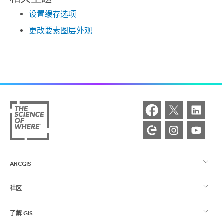
设置缓存选项
更改要素图层外观
ARCGIS
社区
ArcGIS 概览
了解 GIS
Esri 社区
制图