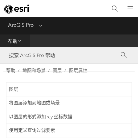
入门
ArcGIS Pro
Menu
帮助
帮助
工具参考
Python
帮助
地图和场景
图层
图层属性
SDK
图层
Migrate from ArcMap
将图层添加到地图或场景
以图层的形式添加 x,y 坐标数据
使用定义查询过滤要素