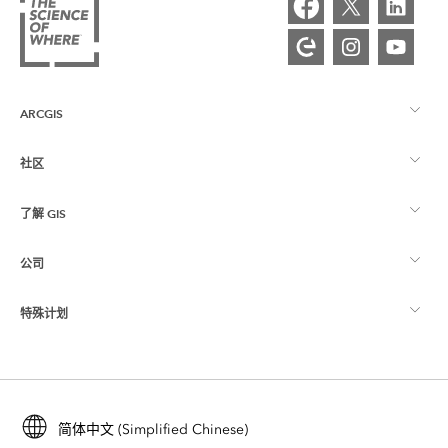
ARCGIS
社区
ArcGIS 概览
了解 GIS
Esri 社区
制图
公司
什么是 GIS？
ArcGIS 博客
ArcGIS Pro
特殊计划
关于 Esri
位置智能
行业博客
ArcGIS Enterprise
ArcGIS for Personal Use
联系我们
培训
用户研究和测试
ArcGIS Online
ArcGIS for Student Use
简体中文 (Simplified Chinese)
招贤纳士
ArcUser
Esri 年轻专家关系网
开发者技术