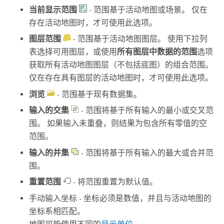
当前显示范围
- 范围基于活动地图或场景。 仅在
存在活动地图时，才可使用此选项。
图层范围
- 范围基于活动地图图层。 使用下拉列
表选择可用图层，或使用
所有图层中数据的范围
选项
获取所有活动地图图层（不包括底图）的组合范围。
仅在存在具有图层的活动地图时，才可使用此选项。
浏览
- 范围基于现有数据集。
输入的交集
- 范围将基于所有输入的最小或交叉范
围。 如果输入未重叠，则结果为包含所有零值的空
范围。
输入的并集
- 范围将基于所有输入的最大或合并范
围。
重置范围
- 将范围重置为默认值。
手动输入坐标 - 坐标必须是数值，并且与活动地图的
坐标系相匹配。