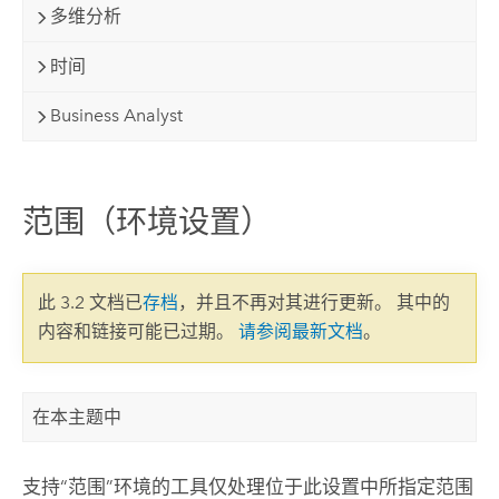
多维分析
时间
Business Analyst
范围（环境设置）
此 3.2 文档已
存档
，并且不再对其进行更新。 其中的
内容和链接可能已过期。
请参阅最新文档
。
在本主题中
支持“范围”环境的工具仅处理位于此设置中所指定范围