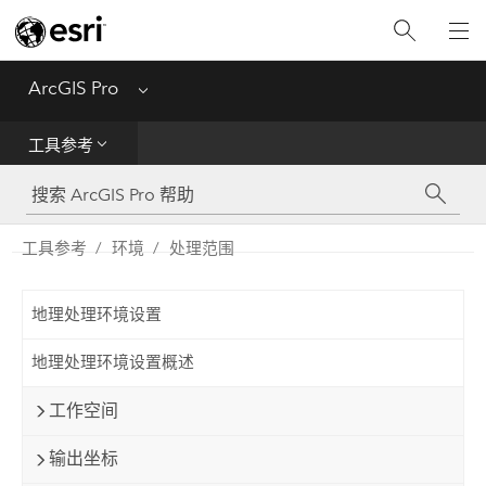
入门
ArcGIS Pro
Menu
帮助
工具参考
工具参考
Python
工具参考
环境
处理范围
SDK
地理处理环境设置
Migrate from ArcMap
地理处理环境设置概述
工作空间
输出坐标