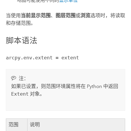
地图可能使用不同的
显示单位
当使用
当前显示范围
、
图层范围
或
浏览
选项时，将读取
和存储范围。
脚本语法
arcpy.env.extent = extent
注：
如果已设置，则范围环境属性将在
Python
中返回
Extent
对象。
范围
说明