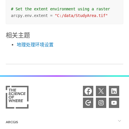
# Set the extent environment using a raster
arcpy.env.extent = 
"C:/data/StudyArea.tif"
相关主题
地理处理环境设置
ARCGIS