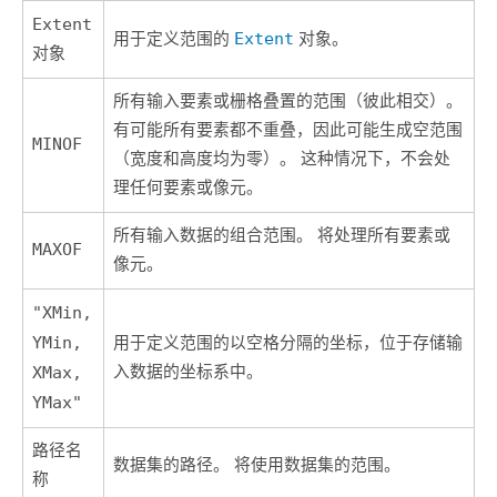
Extent
用于定义范围的
Extent
对象。
对象
所有输入要素或栅格叠置的范围（彼此相交）。
有可能所有要素都不重叠，因此可能生成空范围
MINOF
（宽度和高度均为零）。 这种情况下，不会处
理任何要素或像元。
所有输入数据的组合范围。 将处理所有要素或
MAXOF
像元。
"XMin,
YMin,
用于定义范围的以空格分隔的坐标，位于存储输
入数据的坐标系中。
XMax,
YMax"
路径名
数据集的路径。 将使用数据集的范围。
称