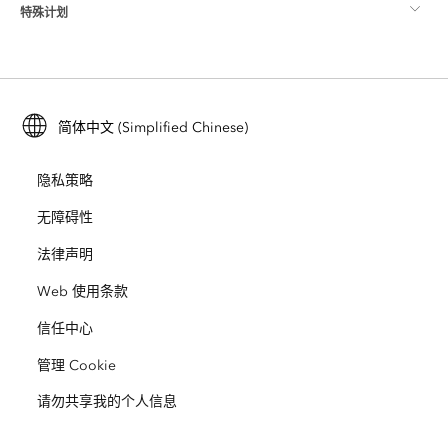
特殊计划
关于 Esri
位置智能
行业博客
ArcGIS Enterprise
ArcGIS for Personal Use
联系我们
培训
用户研究和测试
ArcGIS Online
ArcGIS for Student Use
简体中文 (Simplified Chinese)
招贤纳士
ArcUser
Esri 年轻专家关系网
开发者技术
保护
隐私策略
开放视野
ArcNews
活动
ArcGIS Location Platform
无障碍性
灾难响应
合作伙伴
ArcWatch
法律声明
Esri Store
教育
Web 使用条款
业务行为准则
Esri Press
ArcGIS Architecture Center
信任中心
非营利机构
环境与可持续发展倡议
Esri 视频
管理 Cookie
请勿共享我的个人信息
种族平等
网站地图
GIS 字典