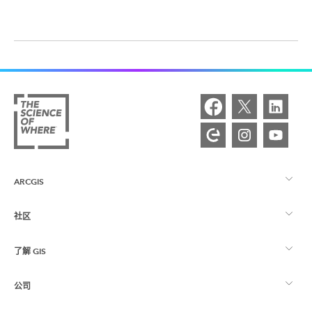
ARCGIS
社区
ArcGIS 概览
了解 GIS
Esri 社区
制图
公司
什么是 GIS？
ArcGIS 博客
ArcGIS Pro