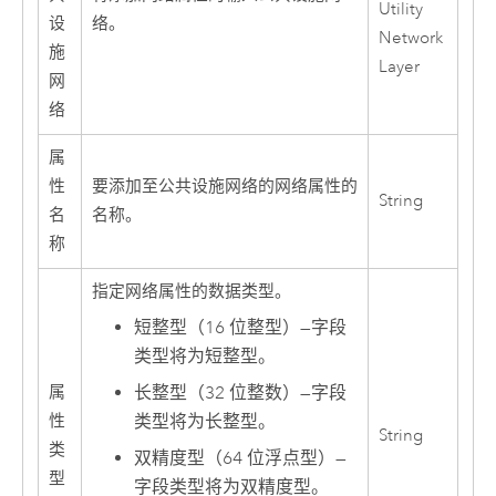
Utility
设
络。
Network
施
Layer
网
络
属
性
要添加至公共设施网络的网络属性的
String
名
名称。
称
指定网络属性的数据类型。
短整型（16 位整型）
—
字段
类型将为短整型。
属
长整型（32 位整数）
—
字段
性
类型将为长整型。
String
类
双精度型（64 位浮点型）
—
型
字段类型将为双精度型。