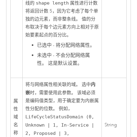
线的
shape length
属性进行计数
将返回计数 5，因为它考虑了每个单
独的边元素，而非整条线。 值的分
布取决于每个边元素方向上相对于原
始要素起点的百分比。
已选中 - 将分配网络属性。
未选中 - 不会分配网络属
性。 这是默认设置。
内
将与网络属性相关联的域。 选中
嵌
时，需要使用此参数。 该域必须
是编码值类型，用于确定要为内嵌属
属
性分配的位数。 例如，
性
域
LifeCycleStatusDomain (0,
名
String
Unknown | 1, In-Service |
称
2, Proposed | 3,