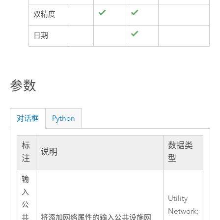
双精度
日期
参数
对话框
Python
标
数据类
说明
注
型
输
入
Utility
公
Network;
共
将添加网络属性的输入公共设施网