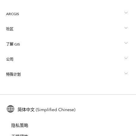
ARCGIS
社区
ArcGIS 概览
了解 GIS
Esri 社区
制图
公司
什么是 GIS？
ArcGIS 博客
ArcGIS Pro
特殊计划
关于 Esri
位置智能
行业博客
ArcGIS Enterprise
ArcGIS for Personal Use
联系我们
培训
用户研究和测试
ArcGIS Online
ArcGIS for Student Use
简体中文 (Simplified Chinese)
招贤纳士
ArcUser
Esri 年轻专家关系网
开发者技术
保护
隐私策略
开放视野
ArcNews
活动
ArcGIS Location Platform