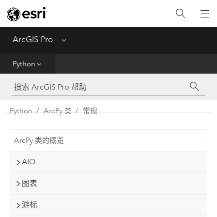
入门
ArcGIS Pro
Menu
帮助
Python
工具参考
Python
Python
ArcPy 类
常规
SDK
ArcPy 类的概览
Migrate from ArcMap
AIO
图表
游标