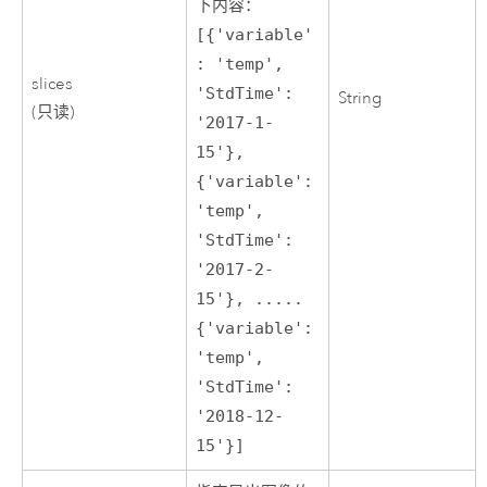
下内容：
[{'variable'
: 'temp',
slices
'StdTime':
String
(只读)
'2017-1-
15'},
{'variable':
'temp',
'StdTime':
'2017-2-
15'}, .....
{'variable':
'temp',
'StdTime':
'2018-12-
15'}]