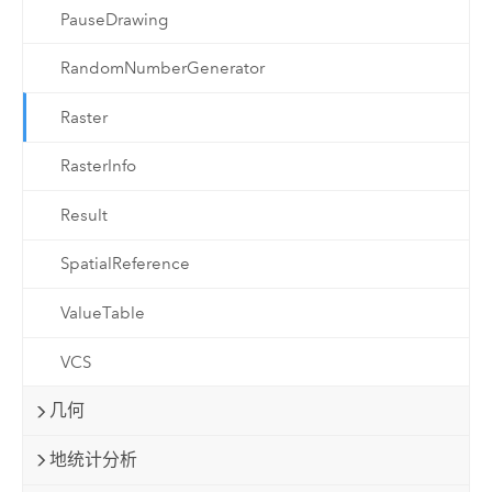
PauseDrawing
RandomNumberGenerator
Raster
RasterInfo
Result
SpatialReference
ValueTable
VCS
几何
地统计分析