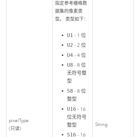
指定参考栅格数
据集的像素类
型。 类型如下：
U1
- 1 位
U2
- 2 位
U4
- 4 位
U8
- 8 位
无符号整
型
S8
- 8 位
整型
U16
- 16
位无符号
pixelType
String
整型
(只读)
S16
- 16