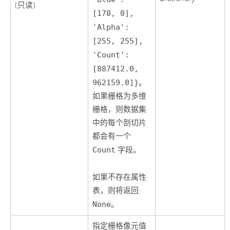
(只读)
[178, 0],
'Alpha':
[255, 255],
'Count':
[887412.0,
962159.0]}
。
如果栅格为多维
栅格，则数据集
中的每个剖切片
都会有一个
Count
字段。
如果不存在属性
表，则将返回
None
。
指定栅格像元值