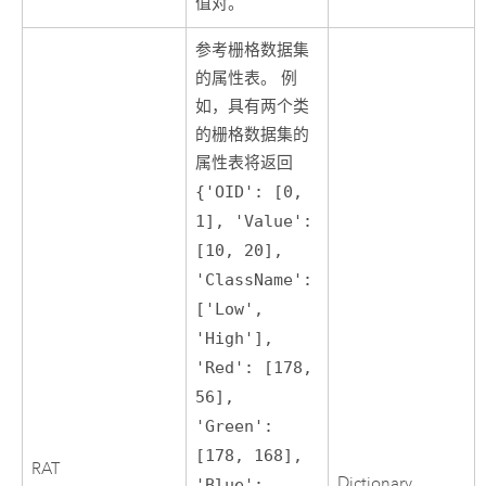
值对。
参考栅格数据集
的属性表。 例
如，具有两个类
的栅格数据集的
属性表将返回
{'OID': [0,
1], 'Value':
[10, 20],
'ClassName':
['Low',
'High'],
'Red': [178,
56],
'Green':
[178, 168],
RAT
Dictionary
'Blue':