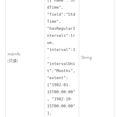
[{"name":"St
dTime",
"field":"Std
Time",
"hasRegularI
ntervals":tr
ue,
"interval":1
mdinfo
,
String
(只读)
"intervalUni
t":"Months",
"extent":
["1982-01-
15T00:00:00"
, "1982-10-
15T00:00:00"
],