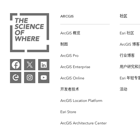
ARCGIS
社区
ArcGIS 概览
Esri 社区
制图
ArcGIS 博客
ArcGIS Pro
行业博客
ArcGIS Enterprise
用户研究和
ArcGIS Online
Esri 年轻
开发者技术
活动
ArcGIS Location Platform
Esri Store
ArcGIS Architecture Center