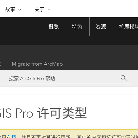
专题倡议
故事
关于
ESRI 故事
关于 ESRI
自助服务
购买 ARCGIS
联系我们
关于 GIS
概览
特色
资源
扩展模
WhereNext Magazine
关于 Esri
地理空间卓越之旅
ArcUser
用户类型
联系支持部门
什么是 GIS？
间上查看和了解数据
高管级新闻和见解
面向 ArcGIS 用户的实用技术
基于角色的 ArcGIS 访问权限
Esri 计划和倡议
Esri 社区
地理方法
资源
Esri 博客
Esri Store
活动
ArcGIS 博客
置引入分析
现实世界的全球 GIS 创新
ArcNews
Esri 的 ArcGIS 产品
K
Migrate from ArcMap
行业新闻和 ArcGIS 更新
合作伙伴
文档
管理
Esri 和 The Science of Where 播
如何购买
、编辑和共享空间数据
客
ArcWatch
Esri 产品、合作伙伴产品和开发
招贤纳士
My Esri
基础设施管理
商业和技术领导者之声
地理空间新闻、观点和趋势
人员订阅
使用 GIS 创建现代化、有弹性且可持续发展
媒体与分析师关系
的未来。 规划和运营的地理方法有助于领导
有功能
者了解基础设施工程与周围环境的关系。
GIS Pro 许可类型
所有故事
探索基础设施管理
联系我们
文档已
存档
，并且不再对其进行更新。 其中的内容和链接可能已过