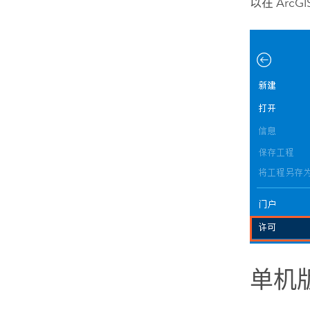
以在
ArcGI
单机