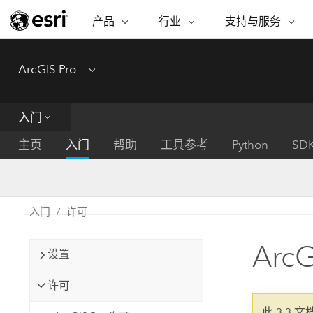
产品
行业
支持与服务
ARCGIS
行业
支持与服务
功能
ArcGIS Pro
Menu
ArcGIS 概览
建筑、工程和建
专业服务
非营利机构
制图
Esri 企业级地理空间平台
造
从空
技术支持
公共安全
入门
ArcGIS Online
商业
分析
培训
自然科学
完整的 SaaS 制图平台
将位
主页
入门
帮助
工具参考
Python
SD
保护
州和地方政府
ArcGIS Pro
数据
教育
世界领先的 GIS 软件
集成
可持续发展
能源公用事业
入门
许可
ArcGIS Enterprise
电信
用于 GIS 和制图的基础系统
所
设施点管理
Arc
交通运输
设置
开发者技术
卫生与公共服务
水
构建制图和空间分析应用程序
许可
国家政府
此 3.3 