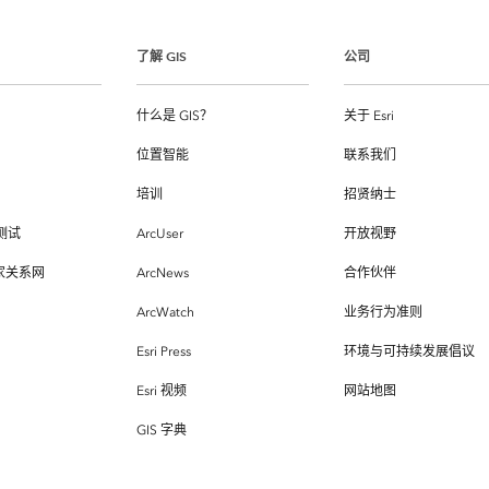
了解 GIS
公司
什么是 GIS？
关于 Esri
位置智能
联系我们
培训
招贤纳士
测试
ArcUser
开放视野
专家关系网
ArcNews
合作伙伴
ArcWatch
业务行为准则
Esri Press
环境与可持续发展倡议
Esri 视频
网站地图
GIS 字典