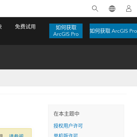
精选产品
专题培训
精选故事
推荐书籍
致力于创新
块
免费试用
如何获取
如何获取 ArcGIS Pro
人工智能
ArcGIS Pro
位置智能
数字化转换
数字孪生体
了解 ArcGIS Pro
空间数据科学：提升分析能力
当地图成为关键时刻的救命稻草
位置的力量
ArcGIS Pro 是 Esri 出品的全球领先的 GIS 桌
在这门导师授课式课程中，我们将探索如何
在巴西 2024 年遭遇历史性大洪水期间，专门
作者：Jack Dangermond
面应用程序，适用于制图、分析和数据管
运用空间统计技术来发现数据中的规律与关
从事 GIS 技术的 Codex 公司在 30 天内打造
这本书带领读者踏上一
理。 了解这项技术的实际效果，亲身体验交
联，并产出能解决复杂问题的深刻见解。
了 17 个应急洪水应用程序，为关键的救援行
旅程，深入探索现代地
互式地图，探索产品功能，或者直接开始免
动提供了有力支持。
在本主题中
探索课程
其应对全球重大挑战的
费试用。
阅读故事
授权用户许可
转至书籍详情
探索 ArcGIS Pro
单机版许可
期。
请参阅