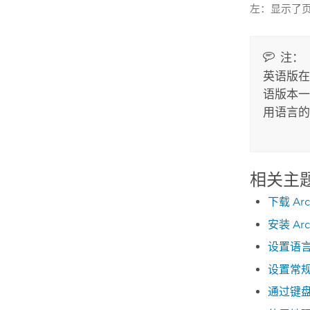
左：显示了
注：
英语版在
语版本一
用语言的
相关主
下载 Arc
安装 Arc
设置语
设置常
通过键