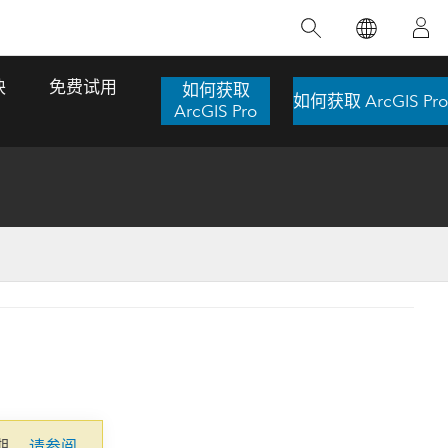
精选产品
专题培训
精选故事
推荐书籍
致力于创新
块
免费试用
如何获取
如何获取 ArcGIS Pro
人工智能
ArcGIS Pro
位置智能
数字化转换
数字孪生体
了解 ArcGIS Pro
空间数据科学：提升分析能力
当地图成为关键时刻的救命稻草
位置的力量
ArcGIS Pro 是 Esri 出品的全球领先的 GIS 桌
在这门导师授课式课程中，我们将探索如何
在巴西 2024 年遭遇历史性大洪水期间，专门
作者：Jack Dangermond
面应用程序，适用于制图、分析和数据管
运用空间统计技术来发现数据中的规律与关
从事 GIS 技术的 Codex 公司在 30 天内打造
这本书带领读者踏上一
理。 了解这项技术的实际效果，亲身体验交
联，并产出能解决复杂问题的深刻见解。
了 17 个应急洪水应用程序，为关键的救援行
旅程，深入探索现代地
互式地图，探索产品功能，或者直接开始免
动提供了有力支持。
探索课程
其应对全球重大挑战的
费试用。
阅读故事
转至书籍详情
探索 ArcGIS Pro
期。
请参阅