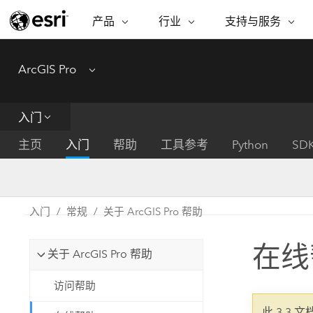
产品
行业
支持与服务
ARCGIS
行业
支持与服务
功能
ArcGIS Pro
Menu
ArcGIS 概览
建筑、工程和建
专业服务
非营利机构
制图
Esri 企业级地理空间平台
造
从空
技术支持
公共安全
入门
ArcGIS Online
商业
分析
培训
自然科学
完整的 SaaS 制图平台
将位
主页
入门
帮助
工具参考
Python
SD
保护
州和地方政府
ArcGIS Pro
数据
教育
世界领先的 GIS 软件
集成
可持续发展
能源公用事业
入门
常规
关于 ArcGIS Pro 帮助
ArcGIS Enterprise
电信
用于 GIS 和制图的基础系统
所
设施点管理
在线
交通运输
关于 ArcGIS Pro 帮助
开发者技术
卫生与公共服务
水
构建制图和空间分析应用程序
访问帮助
国家政府
此 3.3 