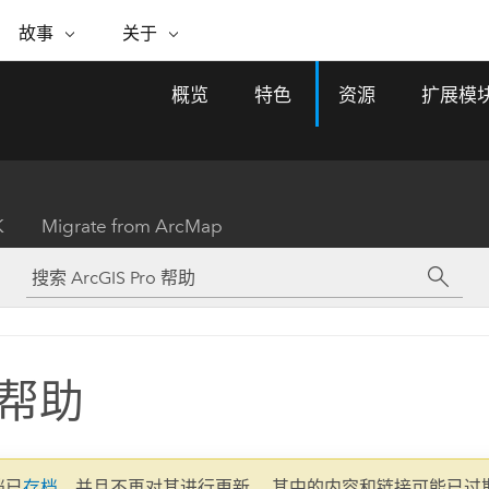
专题倡议
故事
关于
ESRI 故事
关于 ESRI
自助服务
购买 ARCGIS
联系我们
关于 GIS
概览
特色
资源
扩展模
WhereNext Magazine
关于 Esri
地理空间卓越之旅
ArcUser
用户类型
联系支持部门
什么是 GIS？
间上查看和了解数据
高管级新闻和见解
面向 ArcGIS 用户的实用技术
基于角色的 ArcGIS 访问权限
Esri 计划和倡议
Esri 社区
地理方法
资源
Esri 博客
Esri Store
活动
ArcGIS 博客
置引入分析
现实世界的全球 GIS 创新
ArcNews
Esri 的 ArcGIS 产品
K
Migrate from ArcMap
行业新闻和 ArcGIS 更新
合作伙伴
文档
管理
Esri 和 The Science of Where 播
如何购买
、编辑和共享空间数据
客
ArcWatch
Esri 产品、合作伙伴产品和开发
招贤纳士
My Esri
基础设施管理
商业和技术领导者之声
地理空间新闻、观点和趋势
人员订阅
使用 GIS 创建现代化、有弹性且可持续发展
媒体与分析师关系
的未来。 规划和运营的地理方法有助于领导
有功能
者了解基础设施工程与周围环境的关系。
帮助
所有故事
探索基础设施管理
联系我们
文档已
存档
，并且不再对其进行更新。 其中的内容和链接可能已过