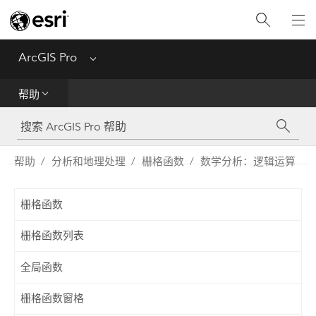
入门
ArcGIS Pro
Menu
帮助
帮助
工具参考
Python
帮助
分析和地理处理
栅格函数
数学分析：逻辑运算
SDK
栅格函数
Migrate from ArcMap
栅格函数列表
全局函数
栅格函数窗格