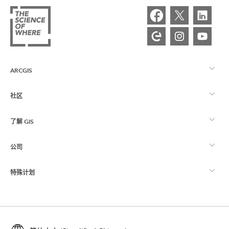
ARCGIS
社区
ArcGIS 概览
了解 GIS
Esri 社区
制图
公司
什么是 GIS？
ArcGIS 博客
ArcGIS Pro
特殊计划
关于 Esri
位置智能
行业博客
ArcGIS Enterprise
ArcGIS for Personal Use
联系我们
培训
用户研究和测试
ArcGIS Online
ArcGIS for Student Use