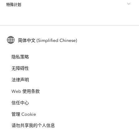
特殊计划
关于 Esri
位置智能
行业博客
ArcGIS Enterprise
ArcGIS for Personal Use
联系我们
培训
用户研究和测试
ArcGIS Online
ArcGIS for Student Use
简体中文 (Simplified Chinese)
招贤纳士
ArcUser
Esri 年轻专家关系网
开发者技术
保护
隐私策略
开放视野
ArcNews
活动
ArcGIS Location Platform
无障碍性
灾难响应
合作伙伴
ArcWatch
法律声明
Esri Store
教育
Web 使用条款
业务行为准则
Esri Press
ArcGIS Architecture Center
信任中心
非营利机构
环境与可持续发展倡议
Esri 视频
管理 Cookie
请勿共享我的个人信息
种族平等
网站地图
GIS 字典