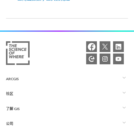
ARCGIS
社区
ArcGIS 概览
了解 GIS
Esri 社区
制图
公司
什么是 GIS？
ArcGIS 博客
ArcGIS Pro