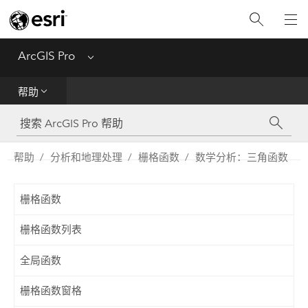
入门
ArcGIS Pro
Menu
帮助
帮助
工具参考
Python
帮助
分析和地理处理
栅格函数
数学分析：三角函数
SDK
栅格函数
Migrate from ArcMap
栅格函数列表
全局函数
栅格函数窗格