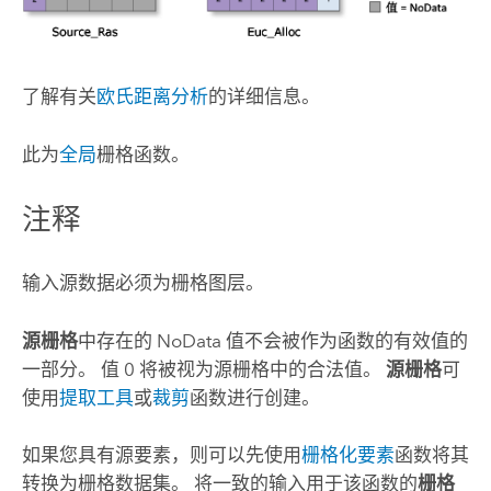
了解有关
欧氏距离分析
的详细信息。
此为
全局
栅格函数。
注释
输入源数据必须为栅格图层。
源栅格
中存在的 NoData 值不会被作为函数的有效值的
一部分。 值 0 将被视为源栅格中的合法值。
源栅格
可
使用
提取工具
或
裁剪
函数进行创建。
如果您具有源要素，则可以先使用
栅格化要素
函数将其
转换为栅格数据集。 将一致的输入用于该函数的
栅格