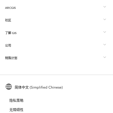
ARCGIS
社区
ArcGIS 概览
了解 GIS
Esri 社区
制图
公司
什么是 GIS？
ArcGIS 博客
ArcGIS Pro
特殊计划
关于 Esri
位置智能
行业博客
ArcGIS Enterprise
ArcGIS for Personal Use
联系我们
培训
用户研究和测试
ArcGIS Online
ArcGIS for Student Use
简体中文 (Simplified Chinese)
招贤纳士
ArcUser
Esri 年轻专家关系网
开发者技术
保护
隐私策略
开放视野
ArcNews
活动
ArcGIS Location Platform
无障碍性