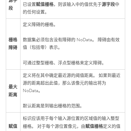
源字
赋值栅格
源字段
已设置
，则该输入中的值优先于
中
段
的任何设置。
定义障碍的栅格。
栅格
数据集必须包含没有障碍的 NoData。 障碍由有效
障碍
值（包括零）表示。
可通过整型栅格、浮点型栅格来定义障碍。
定义将在其中确定最近源的阈值距离。 如果到最近
源的距离超出此值，那么该像元的输出将为
最大
NoData。
距离
默认距离是到输出栅格的范围。
标识应该用于每个输入源位置的区域值的输入整型
赋值
赋值栅格
栅格。 对于每个源位置像元，由
定义的值