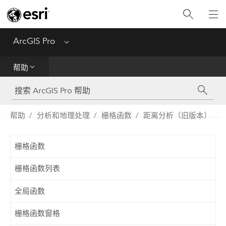
入门
ArcGIS Pro
Menu
帮助
帮助
工具参考
Python
帮助
分析和地理处理
栅格函数
距离分析（旧版本）
SDK
栅格函数
Migrate from ArcMap
栅格函数列表
全局函数
栅格函数窗格