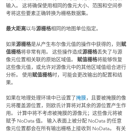
输入。 这将确保使用相同的像元大小、范围和空间参
考将这些要素正确转换为栅格数据集。
最大距离
以与
源栅格
相同的地图单位指定。
如果
源栅格
是从产生布尔像元值的操作中获得的，则
赋
值栅格
将非常有用。 这些操作造成
源栅格
丢失了与源
像元位置相关联的原始区域值。
赋值栅格
将能够恢复
这些像元值，或允许对源像元中的其他区域值组合进行
分析。 使用
赋值栅格
时，可能会更改输出的配置和结
果。
如果在地理处理环境中已设置了
掩膜
，且要被掩膜的像
元将覆盖源位置，则欧氏计算将对其余的源位置产生作
用。 计算中将不考虑被掩膜的源像元；这些像元将被
赋予 NoData 值。 输入表面上被分配 NoData 的任意
像元位置都会在所有输出栅格上接收到 NoData。
有关