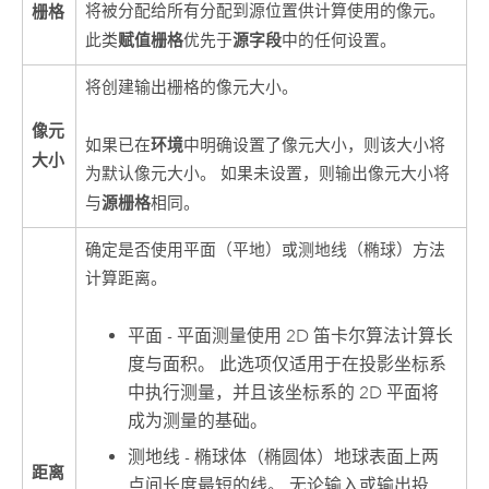
栅格
将被分配给所有分配到源位置供计算使用的像元。
赋值栅格
源字段
此类
优先于
中的任何设置。
将创建输出栅格的像元大小。
像元
环境
如果已在
中明确设置了像元大小，则该大小将
大小
为默认像元大小。 如果未设置，则输出像元大小将
源栅格
与
相同。
确定是否使用平面（平地）或测地线（椭球）方法
计算距离。
平面 - 平面测量使用 2D 笛卡尔算法计算长
度与面积。 此选项仅适用于在投影坐标系
中执行测量，并且该坐标系的 2D 平面将
成为测量的基础。
测地线 - 椭球体（椭圆体）地球表面上两
距离
点间长度最短的线。 无论输入或输出投