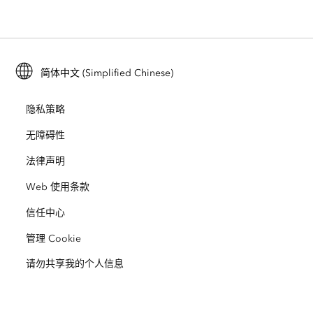
行业博客
ArcGIS Enterprise
ArcGIS for Personal Use
联系我们
培训
用户研究和测试
ArcGIS Online
ArcGIS for Student Use
简体中文 (Simplified Chinese)
招贤纳士
ArcUser
Esri 年轻专家关系网
开发者技术
保护
隐私策略
开放视野
ArcNews
活动
ArcGIS Location Platform
无障碍性
灾难响应
合作伙伴
ArcWatch
法律声明
Esri Store
教育
Web 使用条款
业务行为准则
Esri Press
ArcGIS Architecture Center
信任中心
非营利机构
环境与可持续发展倡议
Esri 视频
管理 Cookie
请勿共享我的个人信息
种族平等
网站地图
GIS 字典