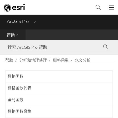
入门
ArcGIS Pro
Menu
帮助
帮助
工具参考
Python
帮助
分析和地理处理
栅格函数
水文分析
SDK
栅格函数
Migrate from ArcMap
栅格函数列表
全局函数
栅格函数窗格