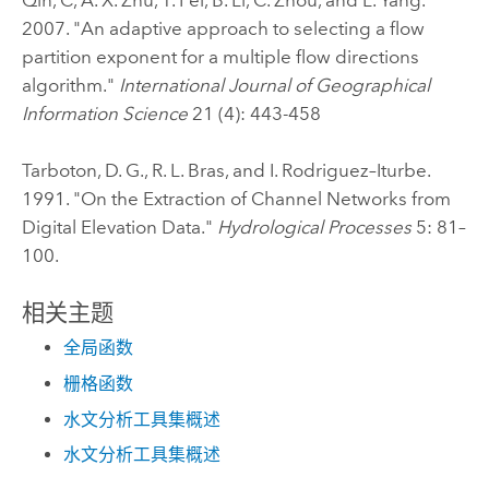
Qin, C, A. X. Zhu, T. Pei, B. Li, C. Zhou, and L. Yang.
2007. "An adaptive approach to selecting a flow
partition exponent for a multiple flow directions
algorithm."
International Journal of Geographical
Information Science
21 (4): 443-458
Tarboton, D. G., R. L. Bras, and I. Rodriguez–Iturbe.
1991. "On the Extraction of Channel Networks from
Digital Elevation Data."
Hydrological Processes
5: 81–
100.
相关主题
全局函数
栅格函数
水文分析工具集概述
水文分析工具集概述