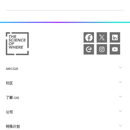
ARCGIS
社区
ArcGIS 概览
了解 GIS
Esri 社区
制图
公司
什么是 GIS？
ArcGIS 博客
ArcGIS Pro
特殊计划
关于 Esri
位置智能