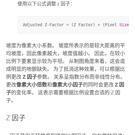
使用以下公式调整 z 因子：
（
Adjusted Z-Factor = (Z Factor) + (Pixel 
Size
)
坡度为像素大小系数。 坡度所表示的是较大距离的平
均坡度，因此像素越大，坡度值越小。 因此，在较小
比例下要素显示较为平坦。 从制图角度来看，这会造
成明显的地貌缺失。 为了抵消这种效果，可以根据比
例更改
Z 因子
参数。 关系呈指数分布而非线性分布。
更改
像素大小倍数
和
像素大小因子
的同时会更改
Z 因
子
的变化率。 这表示需要根据比例设置合适的 Z 因
子。
Z 因子