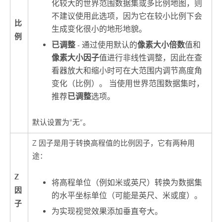
化较大的世界范围数据集或多比例地图，则
不建议使用此选项，因为它在较小比例下会
比
生成变化很小的地形地貌。
例
已调整
- 通过使用默认的
像素大小倍数
值和
像素大小因子
值进行非线性调整，因此在查
看器放大和缩小时可在大范围内调节高度角
变化（比例）。 当使用世界范围数据集时，
推荐
已调整
选项。
默认设置为“无”。
Z 因子是用于转换高程值的比例因子，它有两种用
途：
Z
将高程单位（例如米或英尺）转换为数据集
因
的水平坐标单位（可能是英尺、米或度）。
子
为实现视觉效果添加垂直夸大。