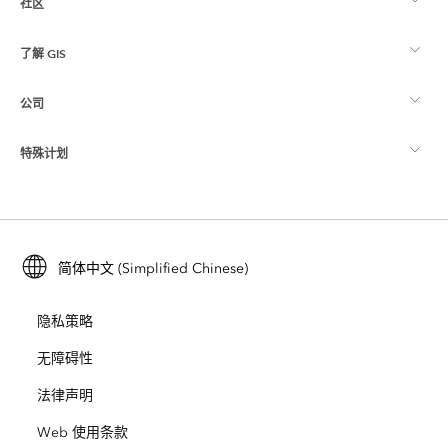
社区
ArcGIS 概览
了解 GIS
Esri 社区
制图
公司
什么是 GIS？
ArcGIS 博客
ArcGIS Pro
特殊计划
关于 Esri
位置智能
行业博客
ArcGIS Enterprise
ArcGIS for Personal Use
联系我们
培训
用户研究和测试
ArcGIS Online
ArcGIS for Student Use
简体中文 (Simplified Chinese)
招贤纳士
ArcUser
Esri 年轻专家关系网
开发者技术
保护
隐私策略
开放视野
ArcNews
活动
ArcGIS Location Platform
无障碍性
灾难响应
合作伙伴
ArcWatch
法律声明
Esri Store
教育
Web 使用条款
业务行为准则
Esri Press