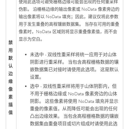
使用此选项可避免栅格边缘可能会出现的任何重采样
伪影。 沿栅格边缘的输出像素或 NoData 像素旁边的
输出像素将以 NoData 填充；因此，建议仅将此参数
用于发生重叠的高程镶嵌数据集。 当存在可用的重叠
像素时，NoData 区域则将显示重叠像素值，而不会
显示为空白。
禁
用
未选中 - 双线性重采样将统一应用于对山体
默
阴影进行重采样。 当包含高程栅格数据的镶
认
嵌数据集已对接时请使用此选项。 这是默认
边
设置。
缘
选中 - 双线性重采样将用于山体阴影内，但
像
不用于栅格边缘或 NoData 像素旁边的山体
素
阴影。 这些像素将使用 NoData 填充并显示
插
重叠的像素值，从而降低可能会出现的任何
值
凸出边缘效果。 当包含高程栅格数据的镶嵌
数据集由重叠项目或切片组成时请使用此选