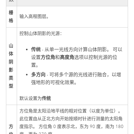
栅
输入高程图层。
格
控制山体阴影的光源：
山
传统
- 从单一光线方向计算山体阴影。 可以
体
设置
方位角
和
高度角
选项以控制光源的位
阴
置。
影
多方向
- 可将多个源的光线进行融合，以增
类
强地形的可视化效果。
型
传统
默认设置为
方位角是太阳沿地平线的相对位置（以度为单位）。
此位置由从正北方向开始按顺时针进行测量的太阳角
方
度指示。 方位角 0 度表示北，东为 90 度，南为 180