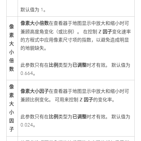
默认值为 1。
像素大小倍数
在查看器于地图显示中放大和缩小时可
像
Z 因子
兼顾高度角变化（或比例）。 在控制
变化速率
素
的方程式中应用像素尺寸项的指数，以避免造成明显
大
的地貌缺失。
小
倍
比例
已调整
此参数只有在
类型为
时才有效。 默认值为
数
0.664。
像
像素大小因子
在查看器于地图显示中放大和缩小时可
素
Z 因子
兼顾比例变化。 可用来控制
的变化率。
大
小
比例
已调整
此参数只有在
类型为
时才有效。 默认值为
因
0.024。
子