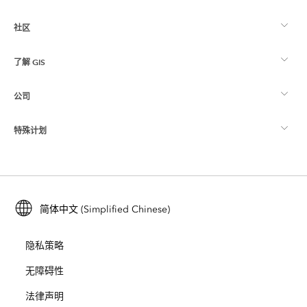
社区
ArcGIS 概览
了解 GIS
Esri 社区
制图
公司
什么是 GIS？
ArcGIS 博客
ArcGIS Pro
特殊计划
关于 Esri
位置智能
行业博客
ArcGIS Enterprise
ArcGIS for Personal Use
联系我们
培训
用户研究和测试
ArcGIS Online
ArcGIS for Student Use
简体中文 (Simplified Chinese)
招贤纳士
ArcUser
Esri 年轻专家关系网
开发者技术
保护
隐私策略
开放视野
ArcNews
活动
ArcGIS Location Platform
无障碍性
灾难响应
合作伙伴
ArcWatch
法律声明
Esri Store