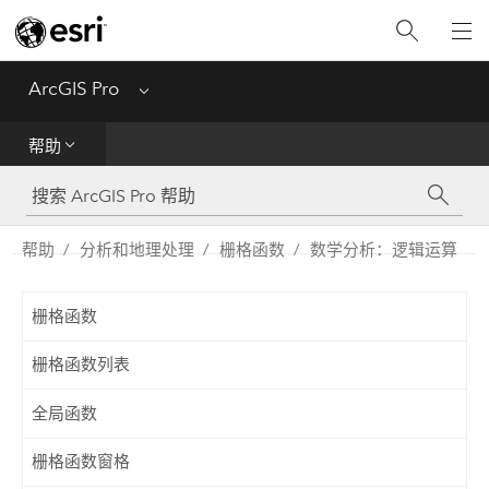
入门
ArcGIS Pro
Menu
帮助
帮助
工具参考
Python
帮助
分析和地理处理
栅格函数
数学分析：逻辑运算
SDK
栅格函数
Migrate from ArcMap
栅格函数列表
全局函数
栅格函数窗格