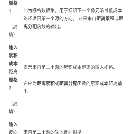
栅格
此为栅格数据集，用于标识下一个像元沿最低成本
1
距离累积
距
路径返回第一个源的方向。 这是来自
或
离分配
函数的输出。
（必
填）
输入
累积
成本
表示来自第二个源的累积成本距离的输入栅格。
距离
栅格
距离累积
距离分配
它应为
或
函数的累积成本距离输
2
出。
（必
填）
输入
反向
来自第二个源的输入反向栅格。