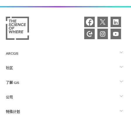
ARCGIS
社区
ArcGIS 概览
了解 GIS
Esri 社区
制图
公司
什么是 GIS？
ArcGIS 博客
ArcGIS Pro
特殊计划
关于 Esri
位置智能
行业博客
ArcGIS Enterprise
ArcGIS for Personal Use
联系我们