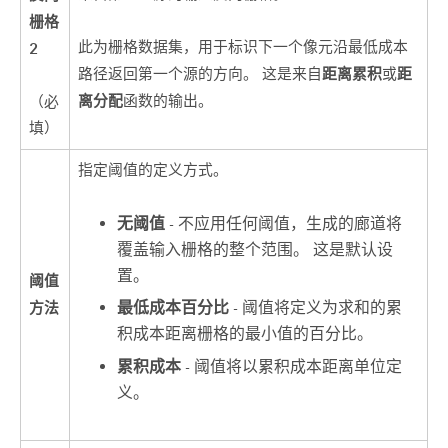
栅格
此为栅格数据集，用于标识下一个像元沿最低成本
2
距离累积
距
路径返回第一个源的方向。 这是来自
或
离分配
函数的输出。
（必
填）
指定阈值的定义方式。
无阈值
- 不应用任何阈值，生成的廊道将
覆盖输入栅格的整个范围。 这是默认设
置。
阈值
最低成本百分比
- 阈值将定义为求和的累
方法
积成本距离栅格的最小值的百分比。
累积成本
- 阈值将以累积成本距离单位定
义。