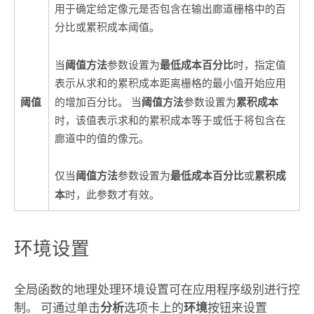
用于确定给定像元是否包含在输出廊道栅格中的百
分比或累积成本阈值。
阈值方法
最低成本百分比
当
参数设置为
时，指定值
表示从求和的累积成本距离栅格的最小值开始应用
阈值方法
累积成本
阈值
的增加百分比。 当
参数设置为
时，该值表示求和的累积成本等于或低于将包含在
廊道中的值的像元。
阈值方法
最低成本百分比
累积成
仅当
参数设置为
或
本
时，此参数才有效。
环境设置
全局函数的地理处理环境设置可在应用程序级别进行控
制。 可通过单击
分析
选项卡上的
环境
按钮来设置