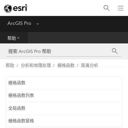
入门
ArcGIS Pro
Menu
帮助
帮助
工具参考
Python
帮助
分析和地理处理
栅格函数
距离分析
SDK
栅格函数
Migrate from ArcMap
栅格函数列表
全局函数
栅格函数窗格