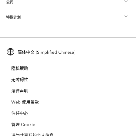
公司
什么是 GIS？
ArcGIS 博客
ArcGIS Pro
特殊计划
关于 Esri
位置智能
行业博客
ArcGIS Enterprise
ArcGIS for Personal Use
联系我们
培训
用户研究和测试
ArcGIS Online
ArcGIS for Student Use
简体中文 (Simplified Chinese)
招贤纳士
ArcUser
Esri 年轻专家关系网
开发者技术
保护
隐私策略
开放视野
ArcNews
活动
ArcGIS Location Platform
无障碍性
灾难响应
合作伙伴
ArcWatch
法律声明
Esri Store
教育
Web 使用条款
业务行为准则
Esri Press
ArcGIS Architecture Center
信任中心
非营利机构
环境与可持续发展倡议
Esri 视频
管理 Cookie
请勿共享我的个人信息
种族平等