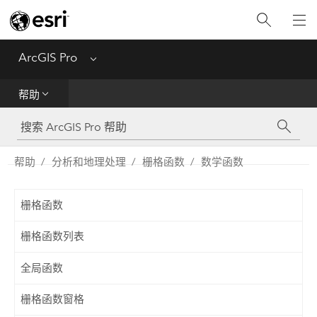
入门
ArcGIS Pro
Menu
帮助
帮助
工具参考
Python
帮助
分析和地理处理
栅格函数
数学函数
SDK
栅格函数
Migrate from ArcMap
栅格函数列表
全局函数
栅格函数窗格