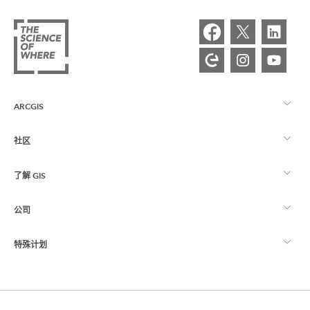
ARCGIS
社区
ArcGIS 概览
了解 GIS
Esri 社区
制图
公司
什么是 GIS？
ArcGIS 博客
ArcGIS Pro
特殊计划
关于 Esri
位置智能
行业博客
ArcGIS Enterprise
ArcGIS for Personal Use
联系我们
培训
用户研究和测试
ArcGIS Online