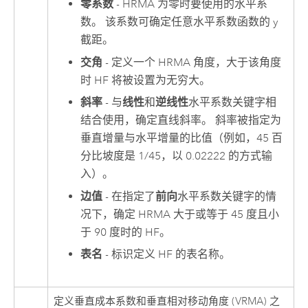
零系数
- HRMA 为零时要使用的水平系
数。 该系数可确定任意水平系数函数的 y
截距。
交角
- 定义一个 HRMA 角度，大于该角度
时 HF 将被设置为无穷大。
斜率
- 与
线性
和
逆线性
水平系数关键字相
结合使用，确定直线斜率。 斜率被指定为
垂直增量与水平增量的比值（例如，45 百
分比坡度是 1/45，以 0.02222 的方式输
入）。
边值
- 在指定了
前向
水平系数关键字的情
况下，确定 HRMA 大于或等于 45 度且小
于 90 度时的 HF。
表名
- 标识定义 HF 的表名称。
定义垂直成本系数和垂直相对移动角度 (VRMA) 之