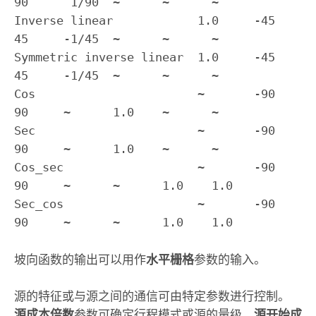
90      1/90  ~      ~      ~

Inverse linear            1.0     -45    
45     -1/45  ~      ~      ~

Symmetric inverse linear  1.0     -45    
45     -1/45  ~      ~      ~

Cos                       ~       -90    
90     ~      1.0    ~      ~

Sec                       ~       -90    
90     ~      1.0    ~      ~

Cos_sec                   ~       -90    
90     ~      ~      1.0    1.0

Sec_cos                   ~       -90    
90     ~      ~      1.0    1.0
坡向函数的输出可以用作
水平栅格
参数的输入。
源的特征或与源之间的通信可由特定参数进行控制。
源成本倍数
参数可确定行程模式或源的量级，
源开始成