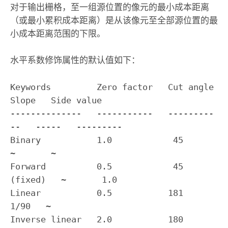
对于输出栅格，至一组源位置的像元的最小成本距离
（或最小累积成本距离）是从该像元至全部源位置的最
小成本距离范围的下限。
水平系数修饰属性的默认值如下：
Keywords         Zero factor   Cut angle     
Slope   Side value

--------------   -----------   ---------
--   -----   ---------

Binary           1.0            45           
~       ~

Forward          0.5            45 
(fixed)   ~       1.0

Linear           0.5           181            
1/90   ~

Inverse linear   2.0           180           