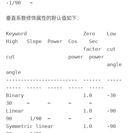
-1/90   ~
垂直系数修饰属性的默认值如下：
Keyword                   Zero    Low    
High   Slope  Power  Cos    Sec

                          factor  cut    
cut                  power  power

                                  angle  
angle                             

------------------------  ------  -----  
-----  -----  -----  -----  -----

Binary                    1.0     -30    
30     ~      ~      ~      ~

Linear                    1.0     -90    
90      1/90  ~      ~      ~

Symmetric linear          1.0     -90    