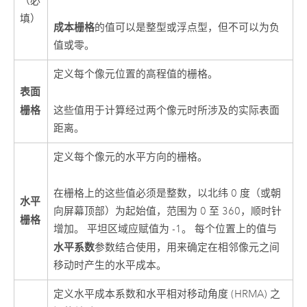
（必
填）
成本栅格
的值可以是整型或浮点型，但不可以为负
值或零。
定义每个像元位置的高程值的栅格。
表面
栅格
这些值用于计算经过两个像元时所涉及的实际表面
距离。
定义每个像元的水平方向的栅格。
在栅格上的这些值必须是整数，以北纬 0 度（或朝
水平
向屏幕顶部）为起始值，范围为 0 至 360，顺时针
栅格
增加。 平坦区域应赋值为 -1。 每个位置上的值与
水平系数
参数结合使用，用来确定在相邻像元之间
移动时产生的水平成本。
定义水平成本系数和水平相对移动角度 (HRMA) 之