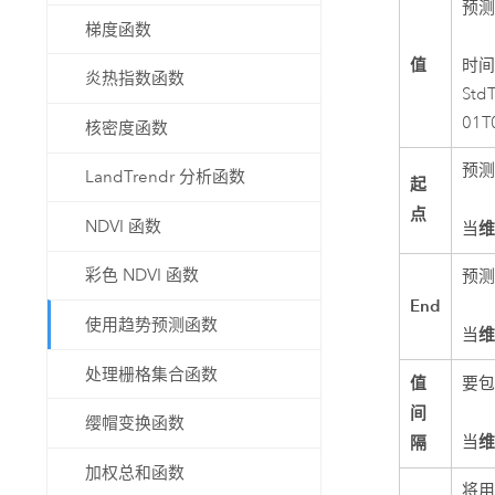
预
梯度函数
值
时间
炎热指数函数
St
01
核密度函数
预
LandTrendr 分析函数
起
点
NDVI 函数
当
彩色 NDVI 函数
预
End
使用趋势预测函数
当
处理栅格集合函数
值
要包
间
缨帽变换函数
隔
当
加权总和函数
将用