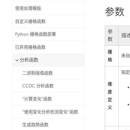
使用处理模板
参数
自定义栅格函数
参
Python 栅格函数部署
描
数
已弃用栅格函数
栅
来
格
分析函数
指
二进制阈值函数
维
CCDC 分析函数
度
“计算变化”函数
定
义
“使用变化分析检测变化”函数
生成趋势函数