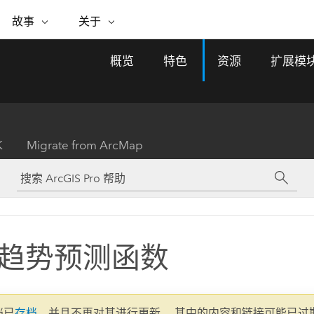
专题倡议
故事
关于
ESRI 故事
关于 ESRI
自助服务
购买 ARCGIS
联系我们
关于 GIS
概览
特色
资源
扩展模
WhereNext Magazine
关于 Esri
地理空间卓越之旅
ArcUser
用户类型
联系支持部门
什么是 GIS？
间上查看和了解数据
高管级新闻和见解
面向 ArcGIS 用户的实用技术
基于角色的 ArcGIS 访问权限
Esri 计划和倡议
Esri 社区
地理方法
资源
Esri 博客
Esri Store
活动
ArcGIS 博客
置引入分析
现实世界的全球 GIS 创新
ArcNews
Esri 的 ArcGIS 产品
K
Migrate from ArcMap
行业新闻和 ArcGIS 更新
合作伙伴
文档
管理
Esri 和 The Science of Where 播
如何购买
、编辑和共享空间数据
客
ArcWatch
Esri 产品、合作伙伴产品和开发
招贤纳士
My Esri
基础设施管理
商业和技术领导者之声
地理空间新闻、观点和趋势
人员订阅
使用 GIS 创建现代化、有弹性且可持续发展
媒体与分析师关系
的未来。 规划和运营的地理方法有助于领导
有功能
者了解基础设施工程与周围环境的关系。
趋势预测函数
所有故事
探索基础设施管理
联系我们
文档已
存档
，并且不再对其进行更新。 其中的内容和链接可能已过