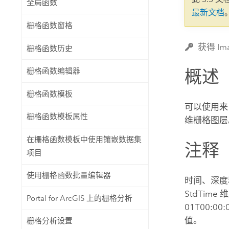
全局函数
自然资源
最新文档
所有产品
栅格函数窗格
所有行业
获得 Im
栅格函数历史
概述
栅格函数编辑器
栅格函数模板
可以使用来
栅格函数模板属性
维栅格图层
在栅格函数模板中使用镶嵌数据集
注释
项目
使用栅格函数批量编辑器
时间、深度
StdTime
Portal for ArcGIS 上的栅格分析
01T00:
值。
栅格分析设置