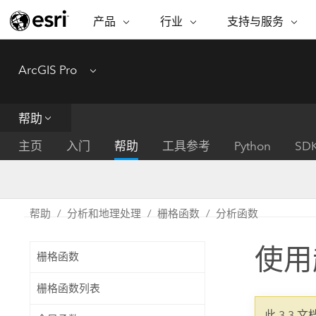
产品
行业
支持与服务
ARCGIS
行业
支持与服务
功能
ArcGIS Pro
Menu
ArcGIS 概览
建筑、工程和建
专业服务
非营利机构
制图
Esri 企业级地理空间平台
造
从空
技术支持
公共安全
帮助
ArcGIS Online
商业
分析
培训
自然科学
完整的 SaaS 制图平台
将位
主页
入门
帮助
工具参考
Python
SD
保护
州和地方政府
ArcGIS Pro
数据
教育
世界领先的 GIS 软件
集成
可持续发展
能源公用事业
帮助
分析和地理处理
栅格函数
分析函数
ArcGIS Enterprise
电信
用于 GIS 和制图的基础系统
所
设施点管理
使用
交通运输
栅格函数
开发者技术
卫生与公共服务
水
构建制图和空间分析应用程序
栅格函数列表
国家政府
此 3.3 