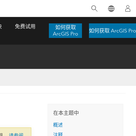
精选产品
专题培训
精选故事
推荐书籍
致力于创新
块
免费试用
如何获取
如何获取 ArcGIS Pro
人工智能
ArcGIS Pro
位置智能
数字化转换
数字孪生体
了解 ArcGIS Pro
空间数据科学：提升分析能力
当地图成为关键时刻的救命稻草
位置的力量
ArcGIS Pro 是 Esri 出品的全球领先的 GIS 桌
在这门导师授课式课程中，我们将探索如何
在巴西 2024 年遭遇历史性大洪水期间，专门
作者：Jack Dangermond
面应用程序，适用于制图、分析和数据管
运用空间统计技术来发现数据中的规律与关
从事 GIS 技术的 Codex 公司在 30 天内打造
这本书带领读者踏上一
理。 了解这项技术的实际效果，亲身体验交
联，并产出能解决复杂问题的深刻见解。
了 17 个应急洪水应用程序，为关键的救援行
旅程，深入探索现代地
互式地图，探索产品功能，或者直接开始免
动提供了有力支持。
在本主题中
探索课程
其应对全球重大挑战的
费试用。
阅读故事
概述
转至书籍详情
探索 ArcGIS Pro
注释
期。
请参阅