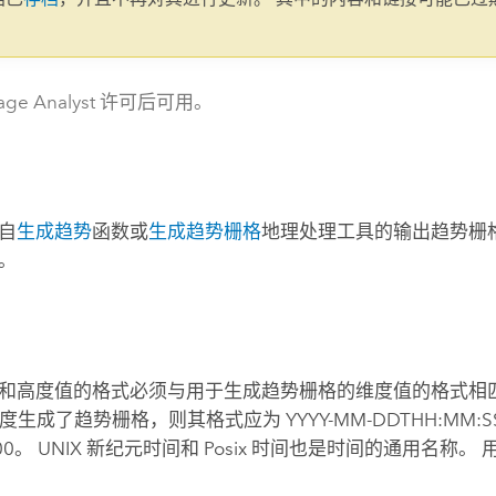
。
age Analyst 许可后可用。
自
生成趋势
函数或
生成趋势栅格
地理处理工具的输出趋势栅
。
和高度值的格式必须与用于生成趋势栅格的维度值的格式相匹
 维度生成了趋势栅格，则其格式应为 YYYY-MM-DDTHH:MM:SS
00:00。 UNIX 新纪元时间和 Posix 时间也是时间的通用名称