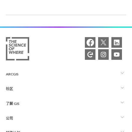
ARCGIS
社区
ArcGIS 概览
了解 GIS
Esri 社区
制图
公司
什么是 GIS？
ArcGIS 博客
ArcGIS Pro