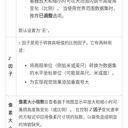
看器放大和缩小时可在大范围内调节高度角
变化（比例）。 当使用世界范围数据集时，
推荐
已调整
选项。
默认设置为“无”。
z 因子是用于转换高程值的比例因子，它有两种用
途：
Z
将高程单位（例如米或英尺）转换为数据集
因
的水平坐标单位（可能是英尺、米或度）。
子
为实现视觉效果添加垂直夸大
像素大小倍数
在查看器于地图显示中放大和缩小时可
像
Z 因子
兼顾高度角变化（或比例）。 在控制
变化速率
素
的方程式中应用像素尺寸项的指数，以避免造成明显
大
的地貌缺失。