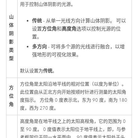
用于控制山体阴影的光源。
山
传统
- 从单一光线方向计算山体阴影。 可以
体
设置
方位角
和
高度角
选项以控制光源的位
阴
置。
影
多方向
- 可将多个源的光线进行融合，以增
类
强地形的可视化效果。
型
传统
默认设置为
。
方位角是太阳沿地平线的相对位置（以度为单位）。
方
此位置由从正北方向开始按顺时针进行测量的太阳角
位
度指示。 方位角 0 度表示北，东为 90 度，南为 180
角
度，西为 270 度。
高度角是在地平线之上的太阳高程角，它的范围为 0
至 90 度。 0 度值表示太阳位于地平线上，即，与参
考框架位于同一水平面中。 90 度值表示太阳处于头