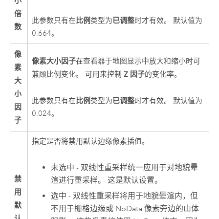
小
倍
比例
已调整
此参数只有在
类型为
时才有效。 默认值为
数
0.664。
像
像素大小因子
在查看器于地图显示中放大和缩小时可
素
Z 因子
兼顾比例变化。 可用来控制
的变化率。
大
小
比例
已调整
此参数只有在
类型为
时才有效。 默认值为
因
0.024。
子
指定是否将禁用默认边缘像素插值。
未选中 - 双线性重采样统一应用于对地貌晕
禁
渲进行重采样。 这是默认设置。
用
选中 - 双线性重采样将用于地貌晕渲内，但
默
不用于栅格边缘或 NoData 像素旁边的山体
认