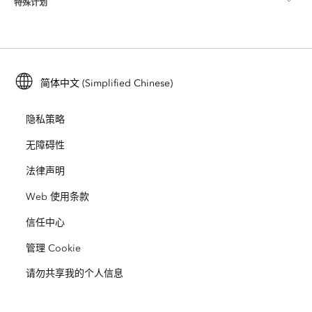
特殊计划
关于 Esri
位置智能
行业博客
ArcGIS Enterprise
ArcGIS for Personal Use
联系我们
培训
用户研究和测试
ArcGIS Online
ArcGIS for Student Use
简体中文 (Simplified Chinese)
招贤纳士
ArcUser
Esri 年轻专家关系网
开发者技术
保护
隐私策略
开放视野
ArcNews
活动
ArcGIS Location Platform
无障碍性
灾难响应
合作伙伴
ArcWatch
法律声明
Esri Store
教育
Web 使用条款
业务行为准则
Esri Press
ArcGIS Architecture Center
信任中心
非营利机构
环境与可持续发展倡议
Esri 视频
管理 Cookie
请勿共享我的个人信息
种族平等
网站地图
GIS 字典