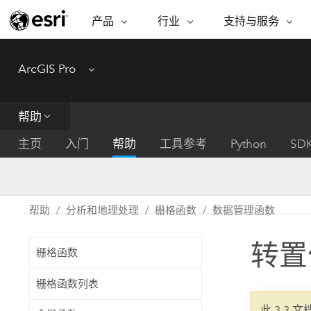
产品
行业
支持与服务
ARCGIS
行业
支持与服务
功能
ArcGIS Pro
Menu
ArcGIS 概览
建筑、工程和建
专业服务
非营利机构
制图
Esri 企业级地理空间平台
造
从空
技术支持
公共安全
帮助
ArcGIS Online
商业
分析
培训
自然科学
完整的 SaaS 制图平台
将位
主页
入门
帮助
工具参考
Python
SD
保护
州和地方政府
ArcGIS Pro
数据
教育
世界领先的 GIS 软件
集成
可持续发展
能源公用事业
帮助
分析和地理处理
栅格函数
数据管理函数
ArcGIS Enterprise
电信
用于 GIS 和制图的基础系统
所
设施点管理
转置
交通运输
栅格函数
开发者技术
卫生与公共服务
水
构建制图和空间分析应用程序
栅格函数列表
国家政府
此 3.3 