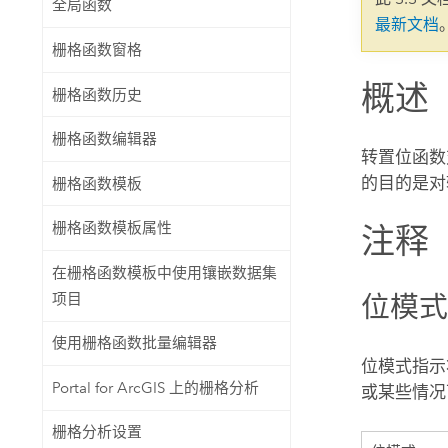
全局函数
自然资源
最新文档
所有产品
栅格函数窗格
概述
所有行业
栅格函数历史
栅格函数编辑器
转置位函数
的目的是对
栅格函数模板
栅格函数模板属性
注释
在栅格函数模板中使用镶嵌数据集
位模
项目
使用栅格函数批量编辑器
位模式指示将
Portal for ArcGIS 上的栅格分析
或某些情况
栅格分析设置