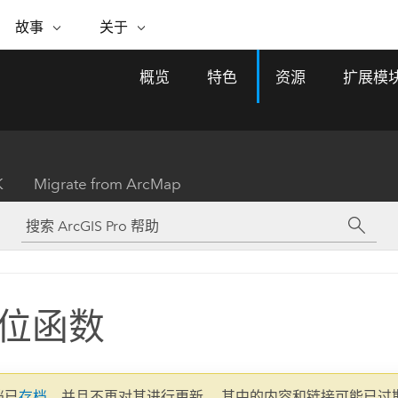
专题倡议
故事
关于
ESRI 故事
关于 ESRI
自助服务
购买 ARCGIS
联系我们
关于 GIS
概览
特色
资源
扩展模
WhereNext Magazine
关于 Esri
地理空间卓越之旅
ArcUser
用户类型
联系支持部门
什么是 GIS？
间上查看和了解数据
高管级新闻和见解
面向 ArcGIS 用户的实用技术
基于角色的 ArcGIS 访问权限
Esri 计划和倡议
Esri 社区
地理方法
资源
Esri 博客
Esri Store
活动
ArcGIS 博客
置引入分析
现实世界的全球 GIS 创新
ArcNews
Esri 的 ArcGIS 产品
K
Migrate from ArcMap
行业新闻和 ArcGIS 更新
合作伙伴
文档
管理
Esri 和 The Science of Where 播
如何购买
、编辑和共享空间数据
客
ArcWatch
Esri 产品、合作伙伴产品和开发
招贤纳士
My Esri
基础设施管理
商业和技术领导者之声
地理空间新闻、观点和趋势
人员订阅
使用 GIS 创建现代化、有弹性且可持续发展
媒体与分析师关系
的未来。 规划和运营的地理方法有助于领导
有功能
者了解基础设施工程与周围环境的关系。
位函数
所有故事
探索基础设施管理
联系我们
文档已
存档
，并且不再对其进行更新。 其中的内容和链接可能已过