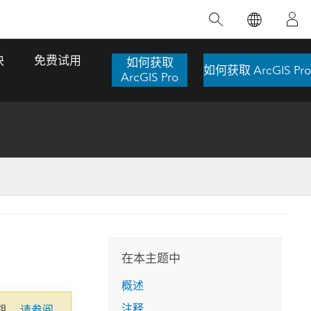
精选产品
专题培训
精选故事
推荐书籍
致力于创新
块
免费试用
如何获取
如何获取 ArcGIS Pro
人工智能
ArcGIS Pro
位置智能
数字化转换
数字孪生体
了解 ArcGIS Pro
空间数据科学：提升分析能力
当地图成为关键时刻的救命稻草
位置的力量
ArcGIS Pro 是 Esri 出品的全球领先的 GIS 桌
在这门导师授课式课程中，我们将探索如何
在巴西 2024 年遭遇历史性大洪水期间，专门
作者：Jack Dangermond
面应用程序，适用于制图、分析和数据管
运用空间统计技术来发现数据中的规律与关
从事 GIS 技术的 Codex 公司在 30 天内打造
这本书带领读者踏上一
理。 了解这项技术的实际效果，亲身体验交
联，并产出能解决复杂问题的深刻见解。
了 17 个应急洪水应用程序，为关键的救援行
旅程，深入探索现代地
互式地图，探索产品功能，或者直接开始免
动提供了有力支持。
在本主题中
探索课程
其应对全球重大挑战的
费试用。
阅读故事
概述
转至书籍详情
探索 ArcGIS Pro
注释
期。
请参阅