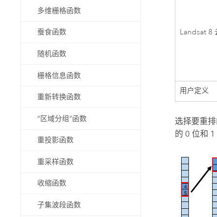
多维栅格函数
Landsat 8
蚕食函数
随机函数
栅格信息函数
用户定义
重新转换函数
“区域分组”函数
选择要重排
的 0 位和 
重投影函数
重采样函数
收缩函数
子集波段函数