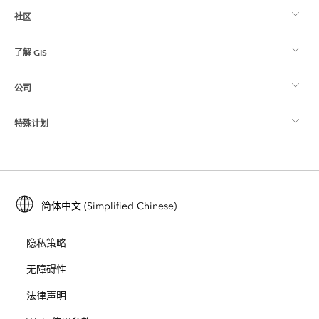
社区
ArcGIS 概览
了解 GIS
Esri 社区
制图
公司
什么是 GIS？
ArcGIS 博客
ArcGIS Pro
特殊计划
关于 Esri
位置智能
行业博客
ArcGIS Enterprise
ArcGIS for Personal Use
联系我们
培训
用户研究和测试
ArcGIS Online
ArcGIS for Student Use
简体中文 (Simplified Chinese)
招贤纳士
ArcUser
Esri 年轻专家关系网
开发者技术
保护
隐私策略
开放视野
ArcNews
活动
ArcGIS Location Platform
无障碍性
灾难响应
合作伙伴
ArcWatch
法律声明
Esri Store