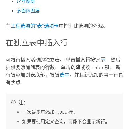
尺寸图层
多面体图层
在
工程选项的“表”选项卡
中控制此选项的外观。
在独立表中插入行
可将行插入活动的独立表。 单击
插入行
按钮
，然后
提供要添加到表的
行数
。 单击
创建
或按
Enter
键。 新
行被添加到表底部，被被
选中
，并且新添加的第一行具
有焦点。
注：
一次最多可添加 1,000 行。
如果要使用定义查询，可能不会显示新行。