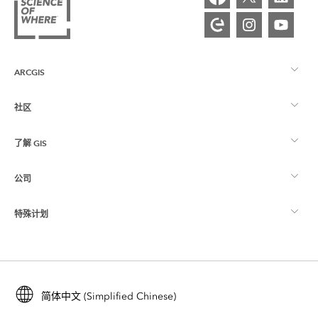
ARCGIS
社区
ArcGIS 概览
了解 GIS
Esri 社区
制图
公司
什么是 GIS？
ArcGIS 博客
ArcGIS Pro
特殊计划
关于 Esri
位置智能
行业博客
ArcGIS Enterprise
ArcGIS for Personal Use
联系我们
培训
用户研究和测试
ArcGIS Online
ArcGIS for Student Use
简体中文 (Simplified Chinese)
招贤纳士
ArcUser
Esri 年轻专家关系网
开发者技术