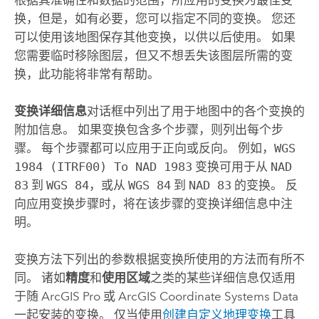
换，但是，如有必要，您可以指定不同的变换。 您还
可以使用该地图保存其他变换，以供以后使用。 如果
您需要临时移除图层，但又不想丢失该图层所需的变
换，此功能将非常有帮助。
变换详细信息
对话框中列出了用于地图中的各个变换的
附加信息。 如果变换包含多个步骤，则列出每个步
骤。 每个步骤都可以应用于正向或反向。 例如，
WGS
1984 (ITRF00) To NAD 1983
变换可用于从
NAD
83
到
WGS 84
，或从
WGS 84
到
NAD 83
的变换。 反
向应用变换步骤时，将在该步骤的变换详细信息中注
明。
变换方法下列出的参数根据变换所使用的方法而有所不
同。 诸如
精度
和
使用区域
之类的某些详细信息仅适用
于随
ArcGIS Pro
或 ArcGIS Coordinate Systems Data
一起安装的变换。 仅当使用
创建自定义地理变换
工具