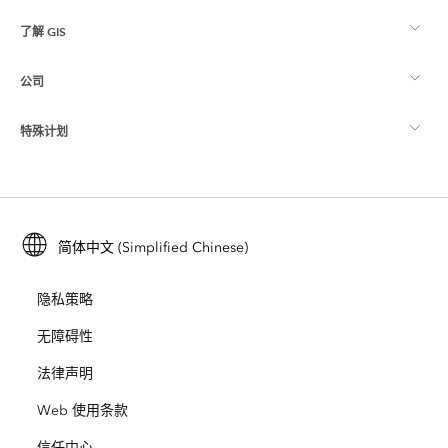
了解 GIS
Esri 社区
制图
公司
什么是 GIS？
ArcGIS 博客
ArcGIS Pro
特殊计划
关于 Esri
位置智能
行业博客
ArcGIS Enterprise
ArcGIS for Personal Use
联系我们
培训
用户研究和测试
ArcGIS Online
ArcGIS for Student Use
简体中文 (Simplified Chinese)
招贤纳士
ArcUser
Esri 年轻专家关系网
开发者技术
保护
隐私策略
开放视野
ArcNews
活动
ArcGIS Location Platform
无障碍性
灾难响应
合作伙伴
ArcWatch
法律声明
Esri Store
教育
Web 使用条款
业务行为准则
Esri Press
ArcGIS Architecture Center
信任中心