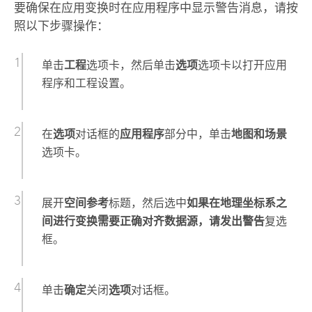
要确保在应用变换时在应用程序中显示警告消息，请按
照以下步骤操作：
单击
工程
选项卡，然后单击
选项
选项卡以打开应用
程序和工程设置。
在
选项
对话框的
应用程序
部分中，单击
地图和场景
选项卡。
展开
空间参考
标题，然后选中
如果在地理坐标系之
间进行变换需要正确对齐数据源，请发出警告
复选
框。
单击
确定
关闭
选项
对话框。