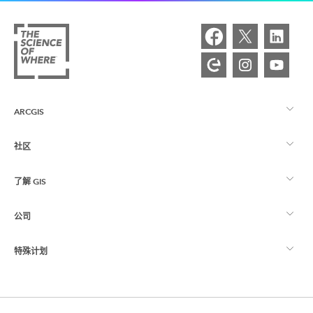
ARCGIS
社区
ArcGIS 概览
了解 GIS
Esri 社区
制图
公司
什么是 GIS？
ArcGIS 博客
ArcGIS Pro
特殊计划
关于 Esri
位置智能
行业博客
ArcGIS Enterprise
ArcGIS for Personal Use
联系我们
培训
用户研究和测试
ArcGIS Online