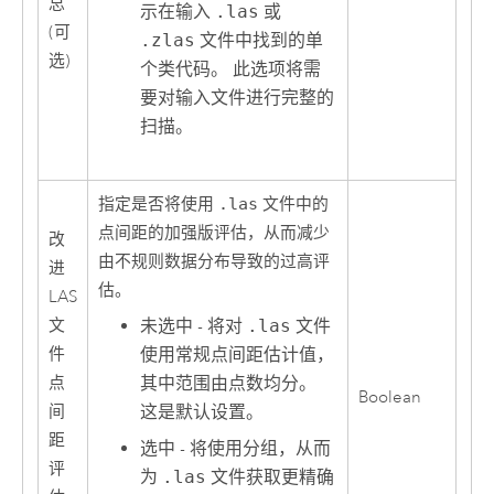
总
示在输入
.las
或
(可
.zlas
文件中找到的单
选)
个类代码。 此选项将需
要对输入文件进行完整的
扫描。
指定是否将使用
.las
文件中的
点间距的加强版评估，从而减少
改
由不规则数据分布导致的过高评
进
估。
LAS
文
未选中 - 将对
.las
文件
件
使用常规点间距估计值，
点
其中范围由点数均分。
Boolean
间
这是默认设置。
距
选中 - 将使用分组，从而
评
为
.las
文件获取更精确