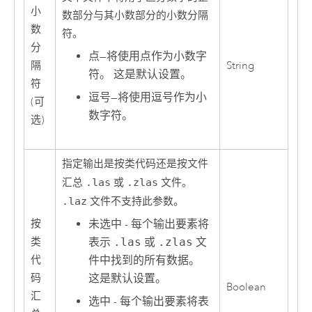
小
数部分与其小数部分的小数分隔
数
符。
分
点
—
将使用点作为小数字
隔
String
符。 这是默认设置。
符
逗号
—
将使用逗号作为小
(可
数字符。
选)
指定输出是按类代码还是按文件
汇总
.las
或
.zlas
文件。
.laz
文件不支持此参数。
按
未选中 - 每个输出要素将
类
表示
.las
或
.zlas
文
代
件中找到的所有数据。
码
这是默认设置。
Boolean
汇
选中 - 每个输出要素将表