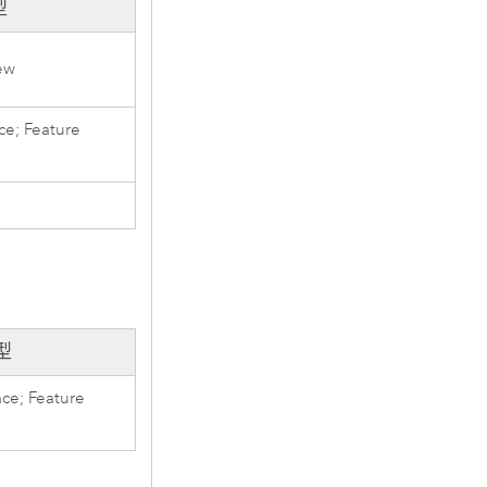
型
ew
e; Feature
型
ce; Feature