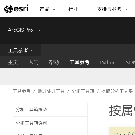
产品
行业
支持与服务
ARCGIS
行业
支持与服务
功能
ArcGIS Pro
Menu
ArcGIS 概览
建筑、工程和建
专业服务
非营利机构
制图
Esri 企业级地理空间平台
造
从空
技术支持
公共安全
工具参考
ArcGIS Online
商业
分析
培训
自然科学
完整的 SaaS 制图平台
将位
主页
入门
帮助
工具参考
Python
SD
保护
州和地方政府
ArcGIS Pro
数据
教育
世界领先的 GIS 软件
集成
可持续发展
能源公用事业
工具参考
地理处理工具
分析工具箱
提取分析工具集
ArcGIS Enterprise
电信
用于 GIS 和制图的基础系统
所
设施点管理
按属
交通运输
分析工具箱概述
开发者技术
卫生与公共服务
水
构建制图和空间分析应用程序
分析工具箱许可
国家政府
此 3.3 