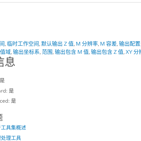
间
,
临时工作空间
,
默认输出 Z 值
,
M 分辨率
,
M 容差
,
输出配置
 值域
,
输出坐标系
,
范围
,
输出包含 M 值
,
输出包含 Z 值
,
XY 
信息
 是
ard: 是
ced: 是
题
析工具集概述
理处理工具