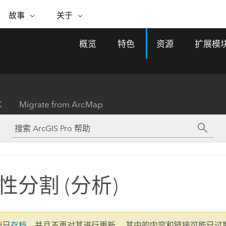
专题倡议
故事
关于
ESRI 故事
关于 ESRI
自助服务
购买 ARCGIS
联系我们
关于 GIS
概览
特色
资源
扩展模
WhereNext Magazine
关于 Esri
地理空间卓越之旅
ArcUser
用户类型
联系支持部门
什么是 GIS？
间上查看和了解数据
高管级新闻和见解
面向 ArcGIS 用户的实用技术
基于角色的 ArcGIS 访问权限
Esri 计划和倡议
Esri 社区
地理方法
资源
Esri 博客
Esri Store
活动
ArcGIS 博客
置引入分析
现实世界的全球 GIS 创新
ArcNews
Esri 的 ArcGIS 产品
K
Migrate from ArcMap
行业新闻和 ArcGIS 更新
合作伙伴
文档
管理
Esri 和 The Science of Where 播
如何购买
、编辑和共享空间数据
客
ArcWatch
Esri 产品、合作伙伴产品和开发
招贤纳士
My Esri
基础设施管理
商业和技术领导者之声
地理空间新闻、观点和趋势
人员订阅
使用 GIS 创建现代化、有弹性且可持续发展
媒体与分析师关系
的未来。 规划和运营的地理方法有助于领导
有功能
者了解基础设施工程与周围环境的关系。
性分割 (分析)
所有故事
探索基础设施管理
联系我们
文档已
存档
，并且不再对其进行更新。 其中的内容和链接可能已过