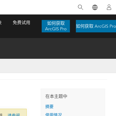
精选产品
专题培训
精选故事
推荐书籍
致力于创新
块
免费试用
如何获取
如何获取 ArcGIS Pro
人工智能
ArcGIS Pro
位置智能
数字化转换
数字孪生体
了解 ArcGIS Pro
空间数据科学：提升分析能力
当地图成为关键时刻的救命稻草
位置的力量
ArcGIS Pro 是 Esri 出品的全球领先的 GIS 桌
在这门导师授课式课程中，我们将探索如何
在巴西 2024 年遭遇历史性大洪水期间，专门
作者：Jack Dangermond
面应用程序，适用于制图、分析和数据管
运用空间统计技术来发现数据中的规律与关
从事 GIS 技术的 Codex 公司在 30 天内打造
这本书带领读者踏上一
理。 了解这项技术的实际效果，亲身体验交
联，并产出能解决复杂问题的深刻见解。
了 17 个应急洪水应用程序，为关键的救援行
旅程，深入探索现代地
互式地图，探索产品功能，或者直接开始免
动提供了有力支持。
在本主题中
探索课程
其应对全球重大挑战的
费试用。
阅读故事
摘要
转至书籍详情
探索 ArcGIS Pro
使用情况
期。
请参阅