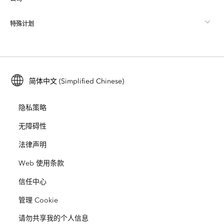
什么是 GIS？
ArcGIS 博客
ArcGIS Pro
特殊计划
关于 Esri
位置智能
行业博客
ArcGIS Enterprise
ArcGIS for Personal Use
联系我们
培训
用户研究和测试
ArcGIS Online
ArcGIS for Student Use
简体中文 (Simplified Chinese)
招贤纳士
ArcUser
Esri 年轻专家关系网
开发者技术
保护
隐私策略
开放视野
ArcNews
活动
ArcGIS Location Platform
无障碍性
灾难响应
合作伙伴
ArcWatch
法律声明
Esri Store
教育
Web 使用条款
业务行为准则
Esri Press
ArcGIS Architecture Center
信任中心
非营利机构
环境与可持续发展倡议
Esri 视频
管理 Cookie
请勿共享我的个人信息
种族平等
网站地图