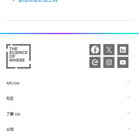
ARCGIS
社区
ArcGIS 概览
了解 GIS
Esri 社区
制图
公司
什么是 GIS？
ArcGIS 博客
ArcGIS Pro