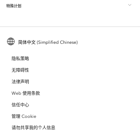
特殊计划
关于 Esri
位置智能
行业博客
ArcGIS Enterprise
ArcGIS for Personal Use
联系我们
培训
用户研究和测试
ArcGIS Online
ArcGIS for Student Use
简体中文 (Simplified Chinese)
招贤纳士
ArcUser
Esri 年轻专家关系网
开发者技术
保护
隐私策略
开放视野
ArcNews
活动
ArcGIS Location Platform
无障碍性
灾难响应
合作伙伴
ArcWatch
法律声明
Esri Store
教育
Web 使用条款
业务行为准则
Esri Press
ArcGIS Architecture Center
信任中心
非营利机构
环境与可持续发展倡议
Esri 视频
管理 Cookie
请勿共享我的个人信息
种族平等
网站地图
GIS 字典