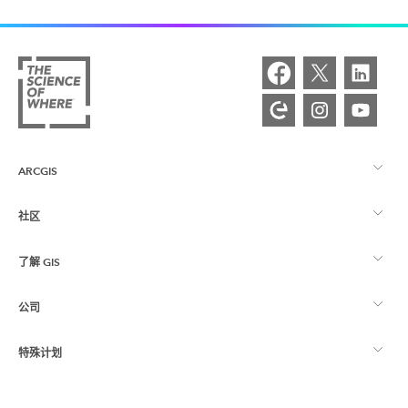
ARCGIS
社区
ArcGIS 概览
了解 GIS
Esri 社区
制图
公司
什么是 GIS？
ArcGIS 博客
ArcGIS Pro
特殊计划
关于 Esri
位置智能
行业博客
ArcGIS Enterprise
ArcGIS for Personal Use
联系我们