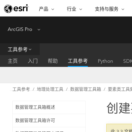
产品
行业
支持与服务
ARCGIS
行业
支持与服务
功能
ArcGIS Pro
Menu
ArcGIS 概览
建筑、工程和建
专业服务
非营利机构
制图
Esri 企业级地理空间平台
造
从空
技术支持
公共安全
工具参考
ArcGIS Online
商业
分析
培训
自然科学
完整的 SaaS 制图平台
将位
主页
入门
帮助
工具参考
Python
SD
保护
州和地方政府
ArcGIS Pro
数据
教育
世界领先的 GIS 软件
集成
可持续发展
能源公用事业
工具参考
地理处理工具
数据管理工具箱
要素类工具
ArcGIS Enterprise
电信
用于 GIS 和制图的基础系统
所
设施点管理
创建
交通运输
数据管理工具箱概述
开发者技术
卫生与公共服务
水
构建制图和空间分析应用程序
数据管理工具箱许可
国家政府
此 3.3 