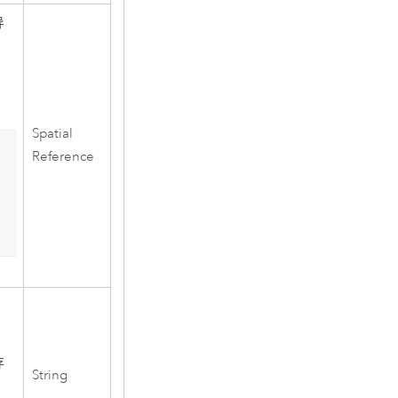
导
Spatial
Reference
存
String