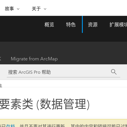
专题倡议
故事
关于
ESRI 故事
关于 ESRI
自助服务
购买 ARCGIS
联系我们
关于 GIS
概览
特色
资源
扩展模
WhereNext Magazine
关于 Esri
地理空间卓越之旅
ArcUser
用户类型
联系支持部门
什么是 GIS？
间上查看和了解数据
高管级新闻和见解
面向 ArcGIS 用户的实用技术
基于角色的 ArcGIS 访问权限
Esri 计划和倡议
Esri 社区
地理方法
资源
Esri 博客
Esri Store
活动
ArcGIS 博客
置引入分析
现实世界的全球 GIS 创新
ArcNews
Esri 的 ArcGIS 产品
K
Migrate from ArcMap
行业新闻和 ArcGIS 更新
合作伙伴
文档
管理
Esri 和 The Science of Where 播
如何购买
、编辑和共享空间数据
客
ArcWatch
Esri 产品、合作伙伴产品和开发
招贤纳士
My Esri
基础设施管理
商业和技术领导者之声
地理空间新闻、观点和趋势
人员订阅
集
使用 GIS 创建现代化、有弹性且可持续发展
媒体与分析师关系
的未来。 规划和运营的地理方法有助于领导
有功能
者了解基础设施工程与周围环境的关系。
要素类 (数据管理)
所有故事
探索基础设施管理
联系我们
文档已
存档
，并且不再对其进行更新。 其中的内容和链接可能已过