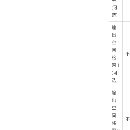
字
(可
选)
输
出
空
间
不
格
网 1
(可
选)
输
出
空
间
不
格