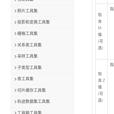
指
照片工具集
包
含
投影和变换工具集
M
栅格工具集
值
(可
关系类工具集
选)
采样工具集
指
子类型工具集
包
表工具集
含 Z
值
切片缓存工具集
(可
选)
轨迹数据集工具集
工具箱工具集