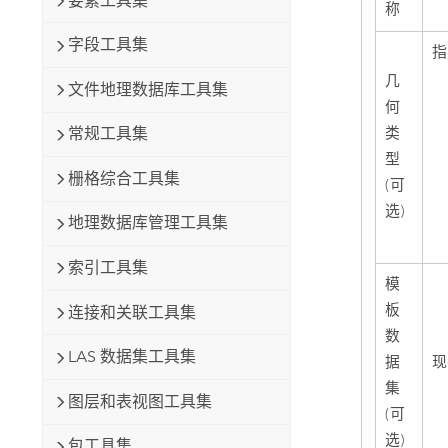
要素工具集
称
字段工具集
指
几
文件地理数据库工具集
何
类
常规工具集
型
栅格综合工具集
(可
选)
地理数据库管理工具集
索引工具集
模
板
连接和关联工具集
数
LAS 数据集工具集
据
现
集
图层和表视图工具集
(可
选)
包工具集