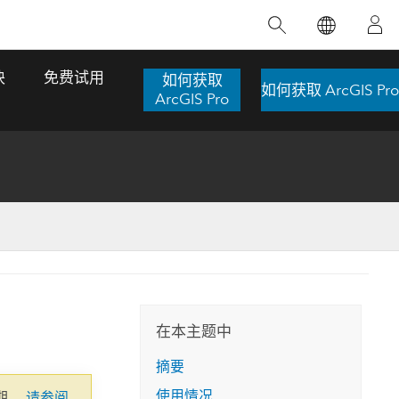
精选产品
专题培训
精选故事
推荐书籍
致力于创新
块
免费试用
如何获取
如何获取 ArcGIS Pro
人工智能
ArcGIS Pro
位置智能
数字化转换
数字孪生体
了解 ArcGIS Pro
空间数据科学：提升分析能力
当地图成为关键时刻的救命稻草
位置的力量
ArcGIS Pro 是 Esri 出品的全球领先的 GIS 桌
在这门导师授课式课程中，我们将探索如何
在巴西 2024 年遭遇历史性大洪水期间，专门
作者：Jack Dangermond
面应用程序，适用于制图、分析和数据管
运用空间统计技术来发现数据中的规律与关
从事 GIS 技术的 Codex 公司在 30 天内打造
这本书带领读者踏上一
理。 了解这项技术的实际效果，亲身体验交
联，并产出能解决复杂问题的深刻见解。
了 17 个应急洪水应用程序，为关键的救援行
旅程，深入探索现代地
互式地图，探索产品功能，或者直接开始免
动提供了有力支持。
在本主题中
探索课程
其应对全球重大挑战的
费试用。
阅读故事
摘要
转至书籍详情
探索 ArcGIS Pro
使用情况
期。
请参阅