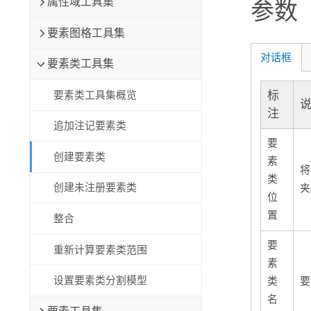
属性域工具集
参数
要素图格工具集
对话框
要素类工具集
标
要素类工具集概览
注
追加注记要素类
要
创建要素类
素
将
类
创建未注册要素类
夹
位
置
整合
要
重新计算要素类范围
素
设置要素类分割模型
类
要
名