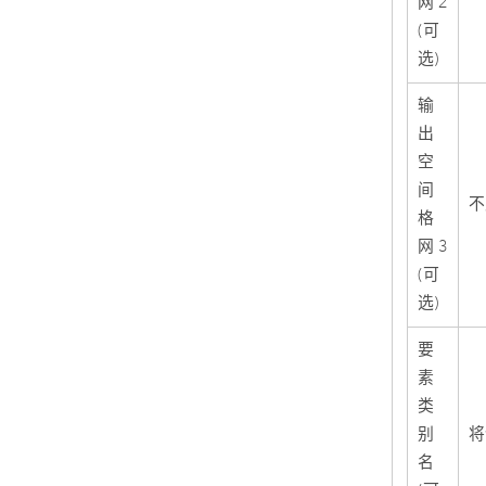
网 2
(可
选)
输
出
空
间
不
格
网 3
(可
选)
要
素
类
别
将
名