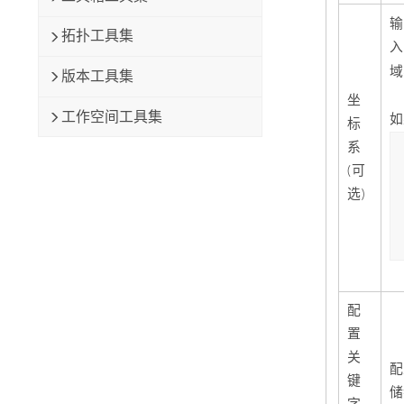
输
拓扑工具集
入
域
版本工具集
坐
工作空间工具集
如
标
系
(可
选)
配
置
关
配
键
储