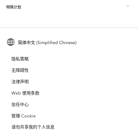
特殊计划
关于 Esri
位置智能
行业博客
ArcGIS Enterprise
ArcGIS for Personal Use
联系我们
培训
用户研究和测试
ArcGIS Online
ArcGIS for Student Use
简体中文 (Simplified Chinese)
招贤纳士
ArcUser
Esri 年轻专家关系网
开发者技术
保护
隐私策略
开放视野
ArcNews
活动
ArcGIS Location Platform
无障碍性
灾难响应
合作伙伴
ArcWatch
法律声明
Esri Store
教育
Web 使用条款
业务行为准则
Esri Press
ArcGIS Architecture Center
信任中心
非营利机构
环境与可持续发展倡议
Esri 视频
管理 Cookie
请勿共享我的个人信息
种族平等
网站地图
GIS 字典