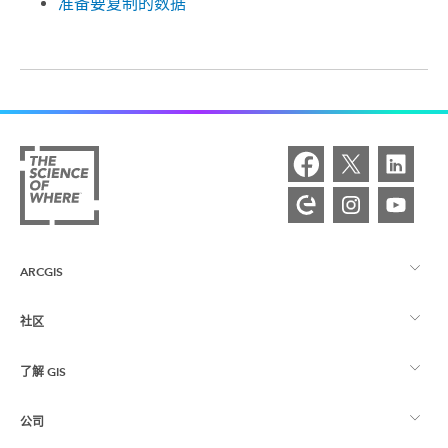
准备要复制的数据
ARCGIS
社区
ArcGIS 概览
了解 GIS
Esri 社区
制图
公司
什么是 GIS？
ArcGIS 博客
ArcGIS Pro