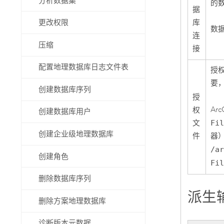
分析数据集
的
据
库
更改权限
数
连
压缩
接
配置地理数据库日志文件表
授
要
创建数据库序列
授
Arc
权
创建数据库用户
文
Fi
创建企业级地理数据库
件
器
/a
创建角色
Fi
删除数据库序列
派生
删除方案地理数据库
诊断版本元数据