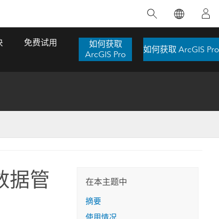
精选产品
专题培训
精选故事
推荐书籍
致力于创新
块
免费试用
如何获取
如何获取 ArcGIS Pro
人工智能
ArcGIS Pro
位置智能
数字化转换
数字孪生体
了解 ArcGIS Pro
空间数据科学：提升分析能力
当地图成为关键时刻的救命稻草
位置的力量
ArcGIS Pro 是 Esri 出品的全球领先的 GIS 桌
在这门导师授课式课程中，我们将探索如何
在巴西 2024 年遭遇历史性大洪水期间，专门
作者：Jack Dangermond
面应用程序，适用于制图、分析和数据管
运用空间统计技术来发现数据中的规律与关
从事 GIS 技术的 Codex 公司在 30 天内打造
这本书带领读者踏上一
理。 了解这项技术的实际效果，亲身体验交
联，并产出能解决复杂问题的深刻见解。
了 17 个应急洪水应用程序，为关键的救援行
数据管
旅程，深入探索现代地
互式地图，探索产品功能，或者直接开始免
动提供了有力支持。
在本主题中
探索课程
其应对全球重大挑战的
费试用。
阅读故事
摘要
转至书籍详情
探索 ArcGIS Pro
使用情况