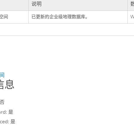
说明
空间
已更新的企业级地理数据库。
W
间
信息
 否
ard: 是
ced: 是