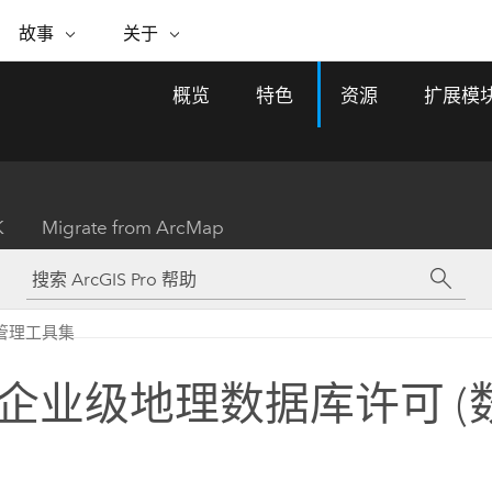
专题倡议
故事
关于
ESRI 故事
关于 ESRI
自助服务
购买 ARCGIS
联系我们
关于 GIS
概览
特色
资源
扩展模
WhereNext Magazine
关于 Esri
地理空间卓越之旅
ArcUser
用户类型
联系支持部门
什么是 GIS？
间上查看和了解数据
高管级新闻和见解
面向 ArcGIS 用户的实用技术
基于角色的 ArcGIS 访问权限
Esri 计划和倡议
Esri 社区
地理方法
资源
Esri 博客
Esri Store
活动
ArcGIS 博客
置引入分析
现实世界的全球 GIS 创新
ArcNews
Esri 的 ArcGIS 产品
K
Migrate from ArcMap
行业新闻和 ArcGIS 更新
合作伙伴
文档
管理
Esri 和 The Science of Where 播
如何购买
、编辑和共享空间数据
客
ArcWatch
Esri 产品、合作伙伴产品和开发
招贤纳士
My Esri
基础设施管理
商业和技术领导者之声
地理空间新闻、观点和趋势
人员订阅
管理工具集
使用 GIS 创建现代化、有弹性且可持续发展
媒体与分析师关系
的未来。 规划和运营的地理方法有助于领导
有功能
者了解基础设施工程与周围环境的关系。
企业级地理数据库许可 (
所有故事
探索基础设施管理
联系我们