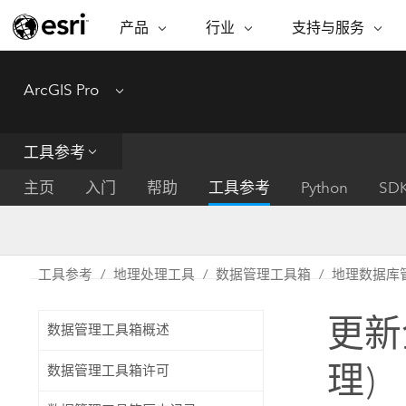
产品
行业
支持与服务
ARCGIS
行业
支持与服务
功能
ArcGIS Pro
Menu
ArcGIS 概览
建筑、工程和建
专业服务
非营利机构
制图
Esri 企业级地理空间平台
造
从空
技术支持
公共安全
工具参考
ArcGIS Online
商业
分析
培训
自然科学
完整的 SaaS 制图平台
将位
主页
入门
帮助
工具参考
Python
SD
保护
州和地方政府
ArcGIS Pro
数据
教育
世界领先的 GIS 软件
集成
可持续发展
能源公用事业
工具参考
地理处理工具
数据管理工具箱
地理数据库
ArcGIS Enterprise
电信
用于 GIS 和制图的基础系统
所
设施点管理
更新
交通运输
数据管理工具箱概述
开发者技术
卫生与公共服务
水
构建制图和空间分析应用程序
理)
数据管理工具箱许可
国家政府