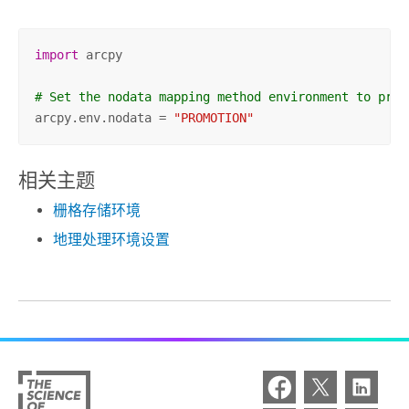
import
 arcpy

# Set the nodata mapping method environment to prom
arcpy.env.nodata = 
"PROMOTION"
相关主题
栅格存储环境
地理处理环境设置