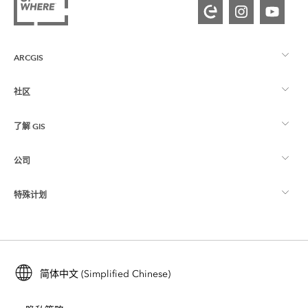
ARCGIS
社区
ArcGIS 概览
了解 GIS
Esri 社区
制图
公司
什么是 GIS？
ArcGIS 博客
ArcGIS Pro
特殊计划
关于 Esri
位置智能
行业博客
ArcGIS Enterprise
ArcGIS for Personal Use
联系我们
培训
用户研究和测试
ArcGIS Online
ArcGIS for Student Use
简体中文 (Simplified Chinese)
招贤纳士
ArcUser
Esri 年轻专家关系网
开发者技术