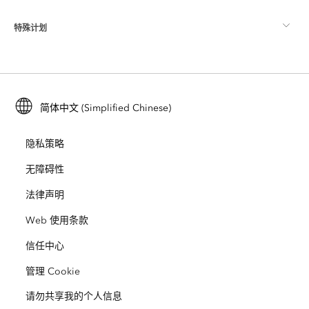
ArcGIS 博客
ArcGIS Pro
特殊计划
关于 Esri
位置智能
行业博客
ArcGIS Enterprise
ArcGIS for Personal Use
联系我们
培训
用户研究和测试
ArcGIS Online
ArcGIS for Student Use
简体中文 (Simplified Chinese)
招贤纳士
ArcUser
Esri 年轻专家关系网
开发者技术
保护
隐私策略
开放视野
ArcNews
活动
ArcGIS Location Platform
无障碍性
灾难响应
合作伙伴
ArcWatch
法律声明
Esri Store
教育
Web 使用条款
业务行为准则
Esri Press
ArcGIS Architecture Center
信任中心
非营利机构
环境与可持续发展倡议
Esri 视频
管理 Cookie
请勿共享我的个人信息
种族平等
网站地图
GIS 字典