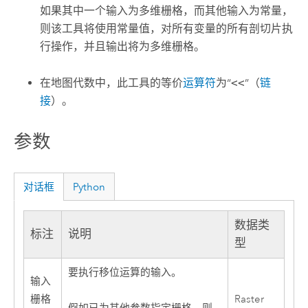
如果其中一个输入为多维栅格，而其他输入为常量，
则该工具将使用常量值，对所有变量的所有剖切片执
行操作，并且输出将为多维栅格。
在地图代数中，此工具的等价
运算符
为“
<<
”（
链
接
）。
参数
对话框
Python
数据类
标注
说明
型
要执行移位运算的输入。
输入
栅格
Raster