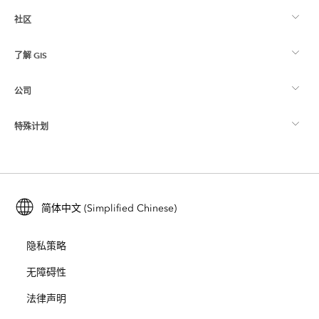
社区
ArcGIS 概览
了解 GIS
Esri 社区
制图
公司
什么是 GIS？
ArcGIS 博客
ArcGIS Pro
特殊计划
关于 Esri
位置智能
行业博客
ArcGIS Enterprise
ArcGIS for Personal Use
联系我们
培训
用户研究和测试
ArcGIS Online
ArcGIS for Student Use
简体中文 (Simplified Chinese)
招贤纳士
ArcUser
Esri 年轻专家关系网
开发者技术
保护
隐私策略
开放视野
ArcNews
活动
ArcGIS Location Platform
无障碍性
灾难响应
合作伙伴
ArcWatch
法律声明
Esri Store