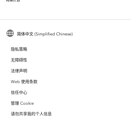
特殊计划
关于 Esri
位置智能
行业博客
ArcGIS Enterprise
ArcGIS for Personal Use
联系我们
培训
用户研究和测试
ArcGIS Online
ArcGIS for Student Use
简体中文 (Simplified Chinese)
招贤纳士
ArcUser
Esri 年轻专家关系网
开发者技术
保护
隐私策略
开放视野
ArcNews
活动
ArcGIS Location Platform
无障碍性
灾难响应
合作伙伴
ArcWatch
法律声明
Esri Store
教育
Web 使用条款
业务行为准则
Esri Press
ArcGIS Architecture Center
信任中心
非营利机构
环境与可持续发展倡议
Esri 视频
管理 Cookie
请勿共享我的个人信息
种族平等
网站地图
GIS 字典