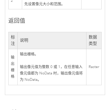
2
先设置像元大小和范围。
返回值
标
数据
说明
注
类型
输出栅格。
输
出
Raster
输出像元值为整数 0 或 1，在任意输入
栅
像元值都为 NoData 时，输出像元值将
格
为 NoData。