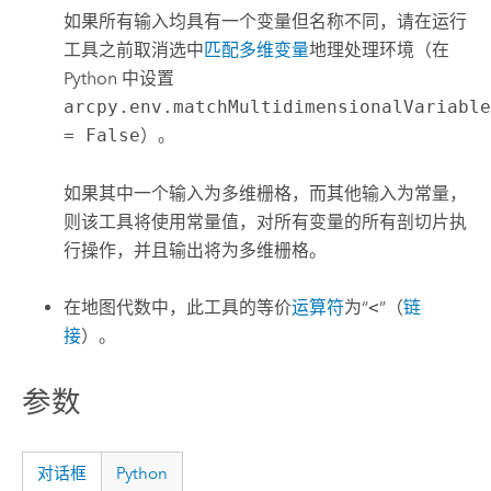
如果所有输入均具有一个变量但名称不同，请在运行
工具之前取消选中
匹配多维变量
地理处理环境（在
Python 中设置
arcpy.env.matchMultidimensionalVariabl
= False
）。
如果其中一个输入为多维栅格，而其他输入为常量，
则该工具将使用常量值，对所有变量的所有剖切片执
行操作，并且输出将为多维栅格。
在地图代数中，此工具的等价
运算符
为“
<
”（
链
接
）。
参数
对话框
Python