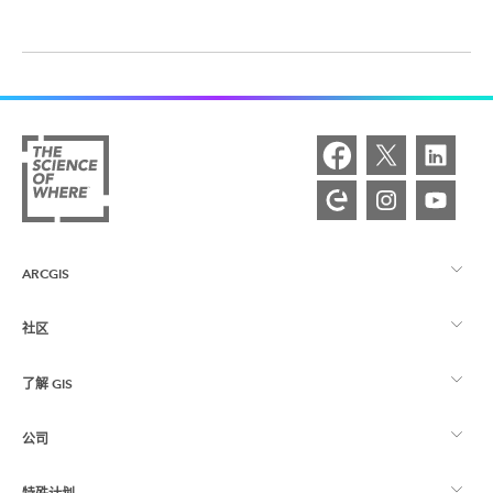
ARCGIS
社区
ArcGIS 概览
了解 GIS
Esri 社区
制图
公司
什么是 GIS？
ArcGIS 博客
ArcGIS Pro