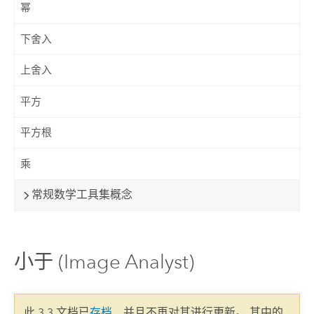
幂
下舍入
上舍入
平方
平方根
乘
常规数学工具集概念
小于 (Image Analyst)
此 3.3 文档已
存档
，并且不再对其进行更新。 其中的