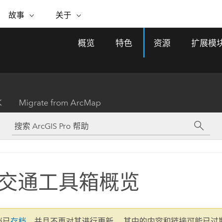
专题倡议
故事
关于
ESRI 故事
关于 ESRI
自助服务
购买 ARCGIS
联系我们
关于 GIS
概览
特色
资源
扩展模
WhereNext Magazine
关于 Esri
地理空间卓越之旅
ArcUser
用户类型
联系支持部门
什么是 GIS？
间上查看和了解数据
高管级新闻和见解
面向 ArcGIS 用户的实用技术
基于角色的 ArcGIS 访问权限
Esri 计划和倡议
Esri 社区
地理方法
资源
Esri 博客
Esri Store
活动
ArcGIS 博客
置引入分析
现实世界的全球 GIS 创新
ArcNews
Esri 的 ArcGIS 产品
K
Migrate from ArcMap
行业新闻和 ArcGIS 更新
合作伙伴
文档
管理
Esri 和 The Science of Where 播
如何购买
、编辑和共享空间数据
客
ArcWatch
Esri 产品、合作伙伴产品和开发
招贤纳士
My Esri
基础设施管理
商业和技术领导者之声
地理空间新闻、观点和趋势
人员订阅
使用 GIS 创建现代化、有弹性且可持续发展
媒体与分析师关系
的未来。 规划和运营的地理方法有助于领导
有功能
者了解基础设施工程与周围环境的关系。
交通工具箱概览
所有故事
探索基础设施管理
联系我们
文档已
存档
，并且不再对其进行更新。 其中的内容和链接可能已过