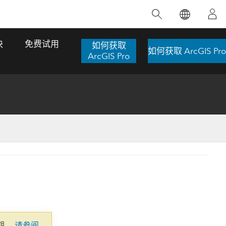
精选产品
专题培训
精选故事
推荐书籍
致力于创新
块
免费试用
如何获取
如何获取 ArcGIS Pro
人工智能
ArcGIS Pro
位置智能
数字化转换
数字孪生体
了解 ArcGIS Pro
空间数据科学：提升分析能力
当地图成为关键时刻的救命稻草
位置的力量
ArcGIS Pro 是 Esri 出品的全球领先的 GIS 桌
在这门导师授课式课程中，我们将探索如何
在巴西 2024 年遭遇历史性大洪水期间，专门
作者：Jack Dangermond
面应用程序，适用于制图、分析和数据管
运用空间统计技术来发现数据中的规律与关
从事 GIS 技术的 Codex 公司在 30 天内打造
这本书带领读者踏上一
理。 了解这项技术的实际效果，亲身体验交
联，并产出能解决复杂问题的深刻见解。
了 17 个应急洪水应用程序，为关键的救援行
旅程，深入探索现代地
互式地图，探索产品功能，或者直接开始免
动提供了有力支持。
探索课程
其应对全球重大挑战的
费试用。
阅读故事
转至书籍详情
探索 ArcGIS Pro
期。
请参阅