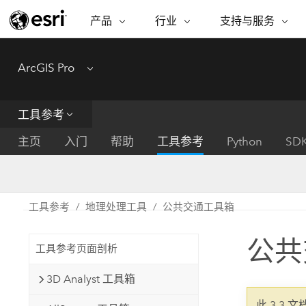
产品
行业
支持与服务
ARCGIS
行业
支持与服务
功能
ArcGIS Pro
Menu
ArcGIS 概览
建筑、工程和建
专业服务
非营利机构
制图
Esri 企业级地理空间平台
造
从空
技术支持
公共安全
工具参考
ArcGIS Online
商业
分析
培训
自然科学
完整的 SaaS 制图平台
将位
主页
入门
帮助
工具参考
Python
SD
保护
州和地方政府
ArcGIS Pro
数据
教育
世界领先的 GIS 软件
集成
可持续发展
能源公用事业
工具参考
地理处理工具
公共交通工具箱
ArcGIS Enterprise
电信
用于 GIS 和制图的基础系统
所
设施点管理
公共
交通运输
工具参考页面剖析
开发者技术
卫生与公共服务
水
构建制图和空间分析应用程序
3D Analyst 工具箱
国家政府
此 3.3 