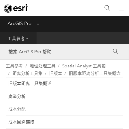
入门
ArcGIS Pro
Menu
帮助
工具参考
工具参考
Python
工具参考
地理处理工具
Spatial Analyst 工具箱
距离分析工具集
旧版本
旧版本距离分析工具集概念
SDK
旧版本距离工具集概述
Migrate from ArcMap
廊道分析
成本分配
成本回溯链接