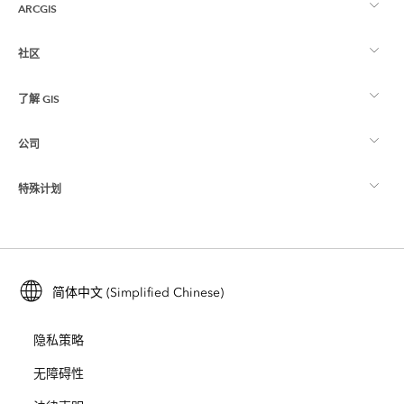
ARCGIS
社区
ArcGIS 概览
了解 GIS
Esri 社区
制图
公司
什么是 GIS？
ArcGIS 博客
ArcGIS Pro
特殊计划
关于 Esri
位置智能
行业博客
ArcGIS Enterprise
ArcGIS for Personal Use
联系我们
培训
用户研究和测试
ArcGIS Online
ArcGIS for Student Use
简体中文 (Simplified Chinese)
招贤纳士
ArcUser
Esri 年轻专家关系网
开发者技术
保护
隐私策略
开放视野
ArcNews
活动
ArcGIS Location Platform
无障碍性
灾难响应
合作伙伴
ArcWatch