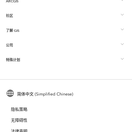
ARCGIS
社区
ArcGIS 概览
了解 GIS
Esri 社区
制图
公司
什么是 GIS？
ArcGIS 博客
ArcGIS Pro
特殊计划
关于 Esri
位置智能
行业博客
ArcGIS Enterprise
ArcGIS for Personal Use
联系我们
培训
用户研究和测试
ArcGIS Online
ArcGIS for Student Use
简体中文 (Simplified Chinese)
招贤纳士
ArcUser
Esri 年轻专家关系网
开发者技术
保护
隐私策略
开放视野
ArcNews
活动
ArcGIS Location Platform
无障碍性
灾难响应
合作伙伴
ArcWatch
法律声明