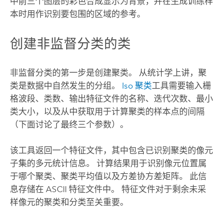
中前三个图层的彩色合成显示为背景，并在生成训练样
本时用作识别要包围的区域的参考。
创建非监督分类的类
非监督分类的第一步是创建聚类。 从统计学上讲，聚
类是数据中自然发生的分组。
Iso 聚类
工具需要输入栅
格波段、类数、输出特征文件的名称、迭代次数、最小
类大小，以及从中获取用于计算聚类的样本点的间隔
（下面讨论了最终三个参数）。
该工具返回一个特征文件，其中包含已识别聚类的像元
子集的多元统计信息。 计算结果用于识别像元位置属
于哪个聚类、聚类平均值以及方差协方差矩阵。 此信
息存储在 ASCII 特征文件中。 特征文件对于剩余未采
样像元的聚类和分类至关重要。