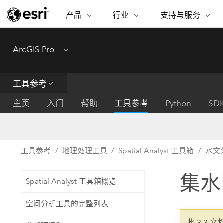
产品
行业
支持与服务
ARCGIS
行业
支持与服务
功能
ArcGIS Pro
Menu
ArcGIS 概览
建筑、工程和建
专业服务
非营利机构
制图
Esri 企业级地理空间平台
造
从空
技术支持
公共安全
工具参考
ArcGIS Online
商业
分析
培训
自然科学
完整的 SaaS 制图平台
将位
主页
入门
帮助
工具参考
Python
SD
保护
州和地方政府
ArcGIS Pro
数据
教育
世界领先的 GIS 软件
集成
可持续发展
能源公用事业
工具参考
地理处理工具
Spatial Analyst 工具箱
水文
ArcGIS Enterprise
电信
用于 GIS 和制图的基础系统
所
设施点管理
集水区 
交通运输
Spatial Analyst 工具箱概览
开发者技术
卫生与公共服务
水
构建制图和空间分析应用程序
空间分析工具的完整列表
国家政府
此 3.3 