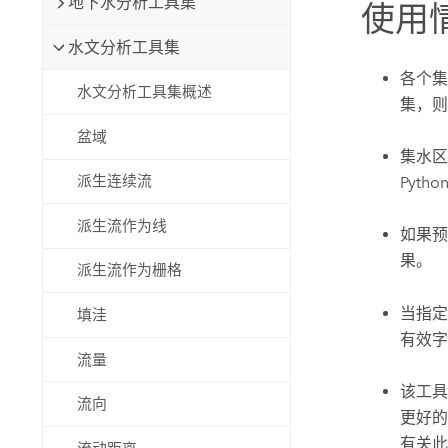
地下水分析工具集
使用
水文分析工具集
各个集
水文分析工具集概述
集，则
盆域
集水区
派生连续流
Pyth
派生流作为线
如果预
果。
派生流作为栅格
当指定
填洼
有效字段
流量
该工具
流向
更好
有关此