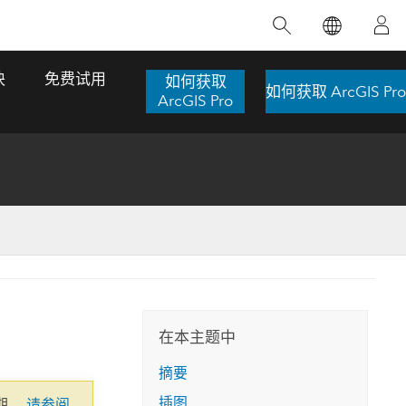
精选产品
专题培训
精选故事
推荐书籍
致力于创新
块
免费试用
如何获取
如何获取 ArcGIS Pro
人工智能
ArcGIS Pro
位置智能
数字化转换
数字孪生体
了解 ArcGIS Pro
空间数据科学：提升分析能力
当地图成为关键时刻的救命稻草
位置的力量
ArcGIS Pro 是 Esri 出品的全球领先的 GIS 桌
在这门导师授课式课程中，我们将探索如何
在巴西 2024 年遭遇历史性大洪水期间，专门
作者：Jack Dangermond
面应用程序，适用于制图、分析和数据管
运用空间统计技术来发现数据中的规律与关
从事 GIS 技术的 Codex 公司在 30 天内打造
这本书带领读者踏上一
理。 了解这项技术的实际效果，亲身体验交
联，并产出能解决复杂问题的深刻见解。
了 17 个应急洪水应用程序，为关键的救援行
旅程，深入探索现代地
互式地图，探索产品功能，或者直接开始免
动提供了有力支持。
在本主题中
探索课程
其应对全球重大挑战的
费试用。
阅读故事
摘要
转至书籍详情
探索 ArcGIS Pro
插图
期。
请参阅