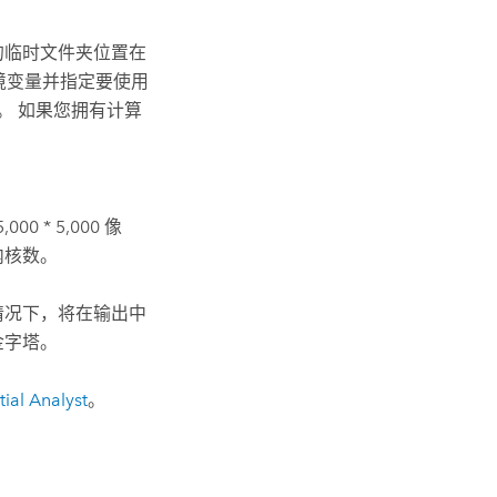
的临时文件夹位置在
统环境变量并指定要使用
。 如果您拥有计算
* 5,000 像
内核数。
情况下，将在输出中
金字塔。
l Analyst
。