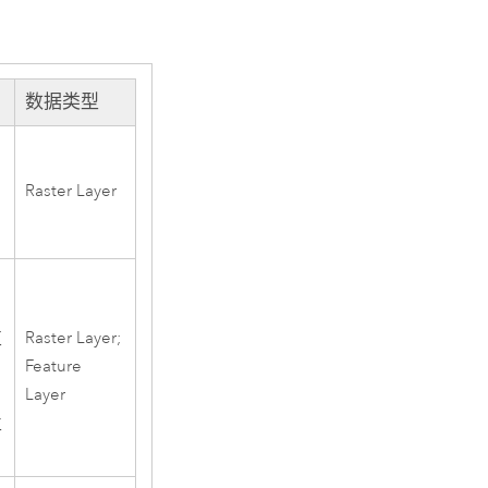
数据类型
Raster Layer
向
Raster Layer;
区
Feature
Layer
位