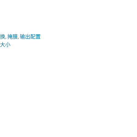
变换
,
掩膜
,
输出配置
片大小