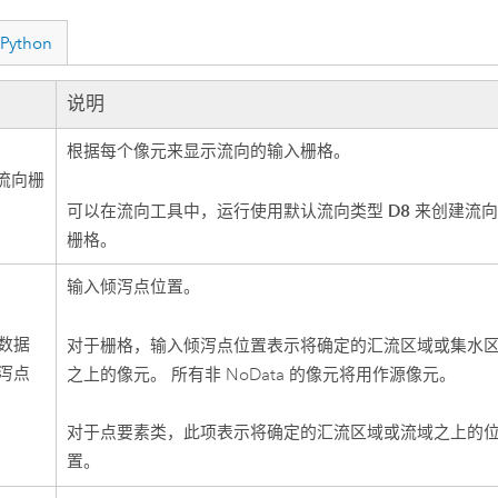
Python
说明
根据每个像元来显示流向的输入栅格。
 流向栅
D8
可以在
流向
工具中，运行使用默认流向类型
来创建流
栅格。
输入倾泻点位置。
数据
对于栅格，输入倾泻点位置表示将确定的汇流区域或集水
泻点
之上的像元。 所有非 NoData 的像元将用作源像元。
对于点要素类，此项表示将确定的汇流区域或流域之上的
置。