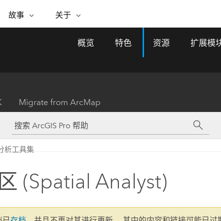
专题倡议
故事
关于
ESRI 故事
关于 ESRI
自助服务
购买 ARCGIS
联系我们
关于 GIS
概览
特色
资源
扩展模
WhereNext Magazine
关于 Esri
地理空间卓越之旅
ArcUser
用户类型
联系支持部门
什么是 GIS？
间上查看和了解数据
高管级新闻和见解
面向 ArcGIS 用户的实用技术
基于角色的 ArcGIS 访问权限
Esri 计划和倡议
Esri 社区
地理方法
资源
Esri 博客
Esri Store
活动
ArcGIS 博客
置引入分析
现实世界的全球 GIS 创新
ArcNews
Esri 的 ArcGIS 产品
K
Migrate from ArcMap
行业新闻和 ArcGIS 更新
合作伙伴
文档
管理
Esri 和 The Science of Where 播
如何购买
、编辑和共享空间数据
客
ArcWatch
Esri 产品、合作伙伴产品和开发
招贤纳士
My Esri
基础设施管理
商业和技术领导者之声
地理空间新闻、观点和趋势
人员订阅
分析工具集
使用 GIS 创建现代化、有弹性且可持续发展
媒体与分析师关系
的未来。 规划和运营的地理方法有助于领导
有功能
者了解基础设施工程与周围环境的关系。
(Spatial Analyst)
所有故事
探索基础设施管理
联系我们
文档已
存档
，并且不再对其进行更新。 其中的内容和链接可能已过