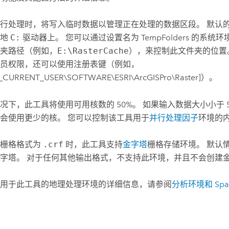
行处理时，将写入临时数据以管理正在处理的数据区段。 默认
本地
C:
驱动器上。 您可以通过设置名为 TempFolders 的系
夹路径（例如，
E:\RasterCache
），来控制此文件夹的位置
员权限，还可以使用注册表键（例如，
_CURRENT_USER\SOFTWARE\ESRI\ArcGISPro\Raster]）。
况下，此工具将使用可用核数的 50%。 如果输入数据大小小于 5,000 
会使用更少的核。 您可以控制该工具用于
并行处理因子
环境的
出栅格格式为
.crf
时，此工具支持
金字塔
栅格存储环境。 默认
字塔。 对于任何其他输出格式，不支持此环境，并且不会创建
用于此工具的地理处理环境的详细信息，请参阅
分析环境和 Spatia