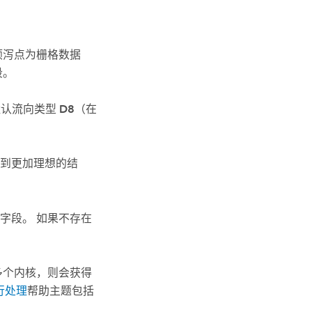
倾泻点为栅格数据
段。
默认流向类型
D8
（在
到更加理想的结
字段。 如果不存在
多个内核，则会获得
行并行处理
帮助主题包括