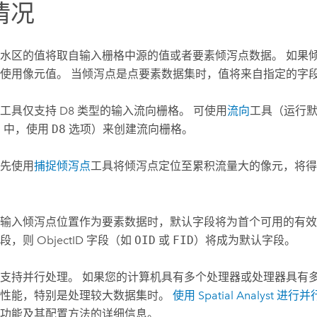
情况
水区的值将取自输入栅格中源的值或者要素倾泻点数据。 如果
使用像元值。 当倾泻点是点要素数据集时，值将来自指定的字
工具仅支持 D8 类型的输入流向栅格。 可使用
流向
工具（运行
on 中，使用
D8
选项）来创建流向栅格。
先使用
捕捉倾泻点
工具将倾泻点定位至累积流量大的像元，将得
输入倾泻点位置作为要素数据时，默认字段将为首个可用的有效
，则 ObjectID 字段（如
OID
或
FID
）将成为默认字段。
支持并行处理。 如果您的计算机具有多个处理器或处理器具有
的性能，特别是处理较大数据集时。
使用 Spatial Analyst 进
功能及其配置方法的详细信息。