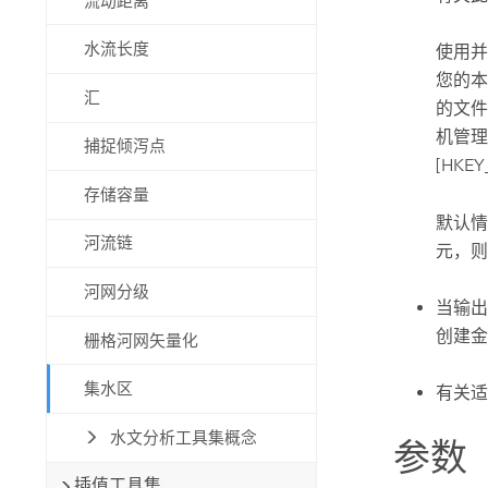
流动距离
水流长度
使用并
您的
汇
的文件
机管理
捕捉倾泻点
[HKEY
存储容量
默认情
河流链
元，则
河网分级
当输
创建金
栅格河网矢量化
集水区
有关适
水文分析工具集概念
参数
插值工具集